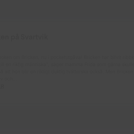
ken på Svartvik
oken om Bricken, nu i pocketutgåva! Bricken har blivit ribb
till en riktig människa", säger mamma Frida som gärna skulle 
å att hon blir en riktigt duktig tvätterska också. Men Bricke
lv och...
ER