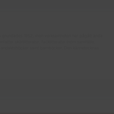
ris grundades 1952, men verksamheten har pågått ända
fattar skönlitteratur, facklitteratur inom samhälle,
ch andaktsböcker samt barnböcker. Den kännetecknas