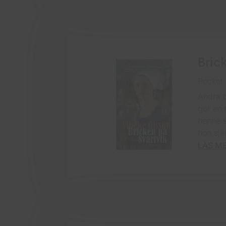
Bric
Pocket
Andra b
gör en 
henne s
hon sjä
LÄS M