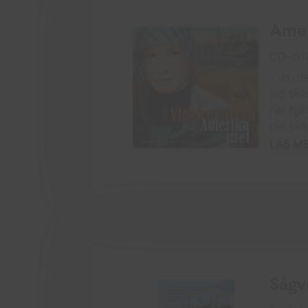
Amer
CD-ski
- Ja, d
jag skä
har hjä
det skä
LÄS M
Sågv