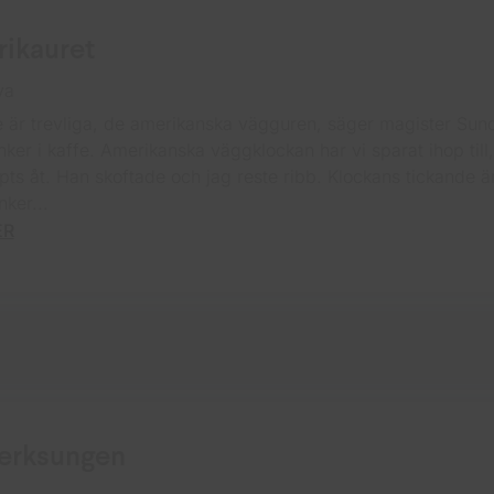
ikauret
va
e är trevliga, de amerikanska vägguren, säger magister Sund
nker i kaffe. Amerikanska väggklockan har vi sparat ihop till
lpts åt. Han skoftade och jag reste ribb. Klockans tickande ä
nker...
ER
erksungen