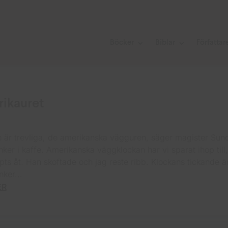
Böcker
Biblar
Författar
ikauret
e är trevliga, de amerikanska vägguren, säger magister Sund
nker i kaffe. Amerikanska väggklockan har vi sparat ihop till
lpts åt. Han skoftade och jag reste ribb. Klockans tickande ä
nker...
ER