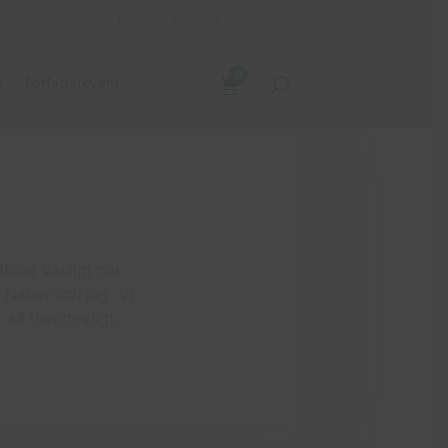
Press
Kontakt
0
e
Författarevent
blad vänligt när
, Natan och jag. Vi
r så hemtrevligt,