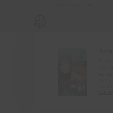
Fraktfritt över 499 kr Leverans 2–4 dagar
Amer
Pocket
- Ja, d
jag skä
har hjä
det skä
LÄS M