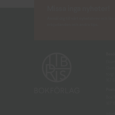
Missa inga nyheter!
Anmäl dig till vårt nyhetsbrev och lä
erbjudanden och andra tips.
Besö
Ekum
Gust
torg)
167 
Post
Box 
167 
info@