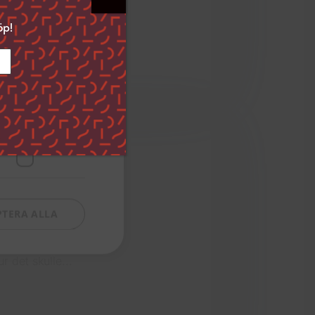
a, kraftiga och
ckså välja att
dan ”Spara
öp!
i det nedre
ingar och hur vi
Funktioner
PTERA ALLA
åt, inte för att hon
are blir överfallen
r det skulle...