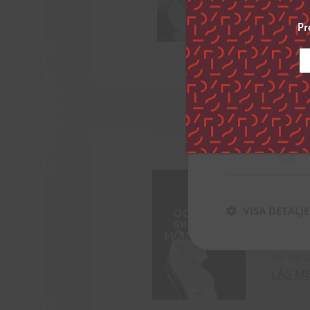
spetig. 
Genom att klicka ”
höga,..
uppge vilka syfte
Pr
LÄS M
inställningar”.
Du kan när som he
vänstra hörnet på
Klicka på länken 
inhämtar och beh
Strikt nödvän
Och 
Inbund
VISA DETALJ
Och om 
vill ha 
av käns
LÄS M