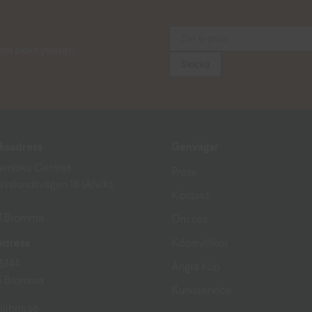
s om boknyheter,
ksadress
Genvägar
eniska Centret
Press
avslundsvägen 18 (Alviks
Kontakt
51 Bromma
Om oss
adress
Köpevillkor
15144
Ångra köp
15 Bromma
Kundservice
libris.se