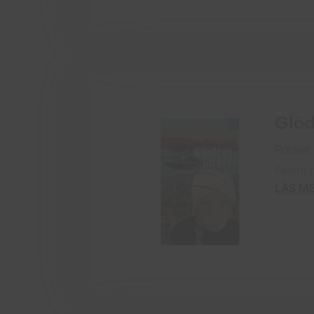
Glöd
Pocket
Femte r
LÄS M