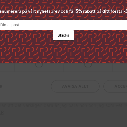
Bara i skogen, tätt, tätt tillsammans, blir träden raka och fin
Acceptera Alla” ger du ditt samtycke till samtliga syften. Du kan o
.
n du samtycker till genom att klicka i rutan bredvid syftet och se
enumerera på vårt nyhetsbrev och få 15% rabatt på ditt första k
ER
lst ta tillbaka ditt samtycke genom att klicka på den lilla ikonen 
 sidan.
för att läsa mer om hur vi använder kakor och andra tekniska lösn
andlar personuppgifter
Läs mer
digt
Prestanda
Inriktning
Gud skapade människan
en
ER
AVVISA ALLT
ACCE
jag inte hade varit en stor stark man hade jag velat falla i gr
mig på något annat sätt än det jag är, utan för att jag allt oft
lan att det verkligen bara är jag bara hon och jag som vet hu
ER