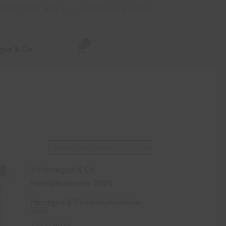
aktfritt över 499 kr
Leverans 2–4 dagar
0
gud & Co
Herregud & Co Familjekalender
2025
Det
Det
179
kr
90
kr