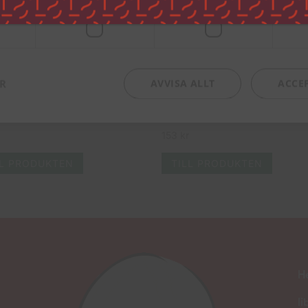
digt
Prestanda
Inriktning
ER
AVVISA ALLT
ACCE
gud & Co bordskalender IV
Herregud & Co bordskalender 
153
kr
LL PRODUKTEN
TILL PRODUKTEN
He
li