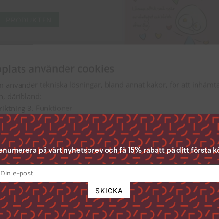
LL PRODUKTEN
plats använder cookies
Herregud & Co Bordskalender
m använder tekniska lösningar, bland annat kakor, för att inhäm
en, däribland:
199
kr
nriktning 3. Funktioner
TILL PRODUKTEN
Acceptera Alla” ger du ditt samtycke till samtliga syften. Du kan o
n du samtycker till genom att klicka i rutan bredvid syftet och se
enumerera på vårt nyhetsbrev och få 15% rabatt på ditt första k
lst ta tillbaka ditt samtycke genom att klicka på den lilla ikonen 
 sidan.
för att läsa mer om hur vi använder kakor och andra tekniska lösn
andlar personuppgifter
Läs mer