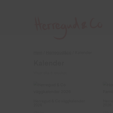
Hem
/
Herregud&co
/ Kalender
Kalender
Sortera
Visar alla 8 resultat
efter
senaste
Herregud & Co väggkalender
Herre
2026
2026
179
kr
179
kr