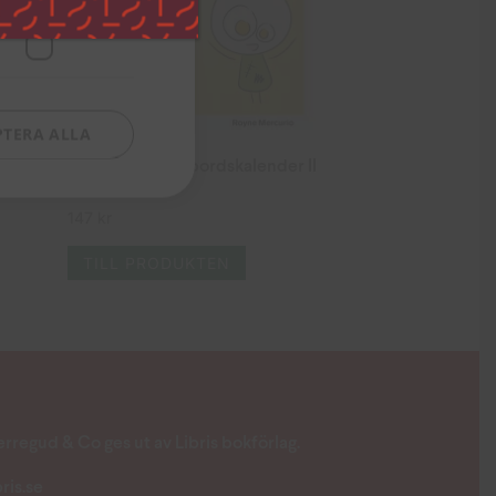
Funktioner
PTERA ALLA
III
Herregud & Co bordskalender II
147
kr
TILL PRODUKTEN
rregud & Co ges ut av Libris bokförlag.
bris.se