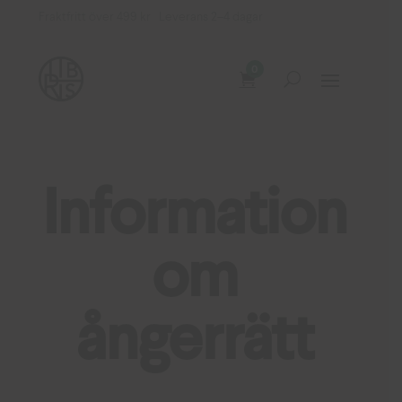
Fraktfritt över 499 kr Leverans 2–4 dagar
0
Information
om
ångerrätt