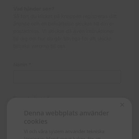
Vad händer sen?
Så fort du klickat på knappen registreras ditt
ärende och en bekräftelse skickas till din e-
postadress. Vi skickar då även instruktioner
till dig om hur du går tillväga för att skicka
tillbaka varorna till oss.
Namn
*
E-postadress
*
×
Denna webbplats använder
cookies
Vi och våra system använder tekniska
Ordernummer / Beskrivning av köp
*
lösningar, bland annat kakor, för att