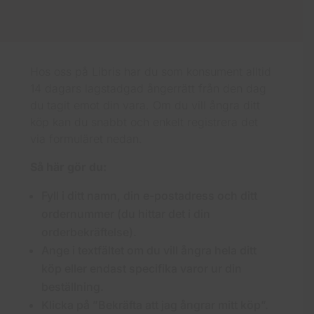
Hos oss på Libris har du som konsument alltid
14 dagars lagstadgad ångerrätt från den dag
du tagit emot din vara. Om du vill ångra ditt
köp kan du snabbt och enkelt registrera det
via formuläret nedan.
Så här gör du:
Fyll i ditt namn, din e-postadress och ditt
ordernummer (du hittar det i din
orderbekräftelse).
Ange i textfältet om du vill ångra hela ditt
köp eller endast specifika varor ur din
beställning.
Klicka på ”Bekräfta att jag ångrar mitt köp”.