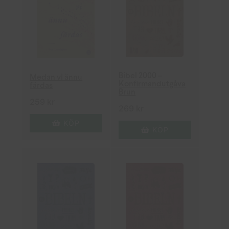
Bibel 2000 –
Medan vi ännu
Konfirmandutgåva
färdas
Brun
259
kr
269
kr
KÖP
KÖP