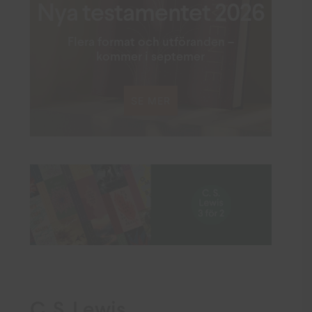
Nya testamentet 2026
Flera format och utföranden –
kommer i septemer
SE MER
C. S. Lewis