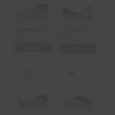
Andens tid är nu
Kristus – allt i alla
339
kr
339
kr
KÖP
KÖP