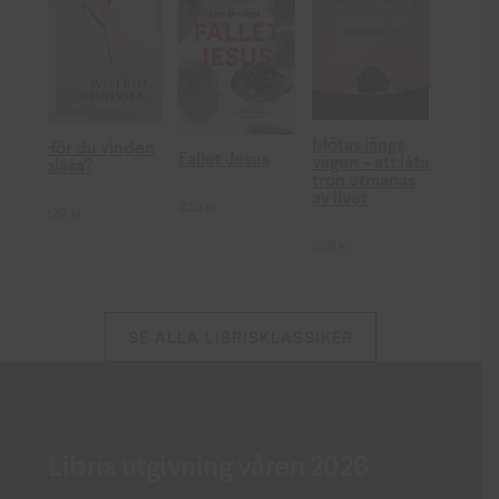
Mötas längs
den
Fallet Jesus
Medan vi
vägen – att låta
fortfarande
tron utmanas
älskar
av livet
229
kr
249
kr
239
kr
SE ALLA LIBRISKLASSIKER
Libris utgivning våren 2026