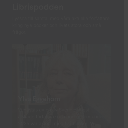
Librispodden
Lyssna till samtal med våra aktuella författare
kring nya böcker och livets stora och små
frågor.
Ylva Eggehorn
Vi gästas av en av Sveriges mest
älskade författare och poeter som under
2025 var aktuell med två böcker. Vi