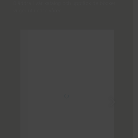
Bläddra i vår katalog och upptäck de böcker
vi ger ut under våren.