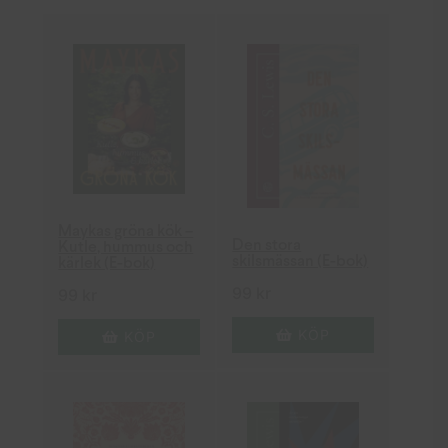
Maykas gröna kök –
Den stora
Kutle, hummus och
skilsmässan (E-bok)
kärlek (E-bok)
99
kr
99
kr
KÖP
KÖP