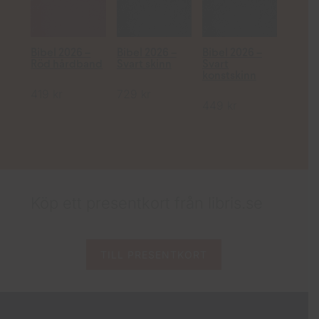
Bibel 2026 –
Bibel 2026 –
Bibel 2026 –
Bibel 
Röd hårdband
Svart skinn
Svart
Röd
konstskinn
konst
419
kr
729
kr
449
kr
449
k
Köp ett presentkort från libris.se
TILL PRESENTKORT