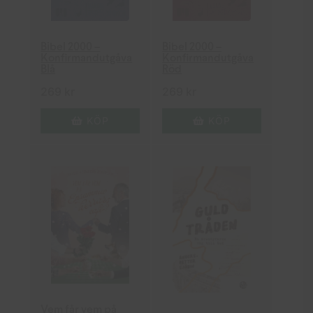
Bibel 2000 –
Bibel 2000 –
Konfirmandutgåva
Konfirmandutgåva
Blå
Röd
269
kr
269
kr
KÖP
KÖP
Vem får vem på