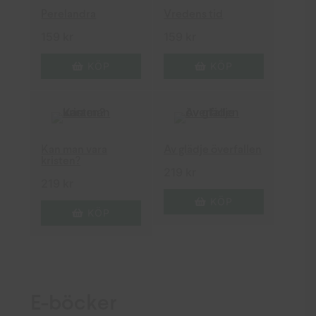
Perelandra
Vredens tid
159
kr
159
kr
KÖP
KÖP
Kan man vara
Av glädje överfallen
kristen?
219
kr
219
kr
KÖP
KÖP
E-böcker