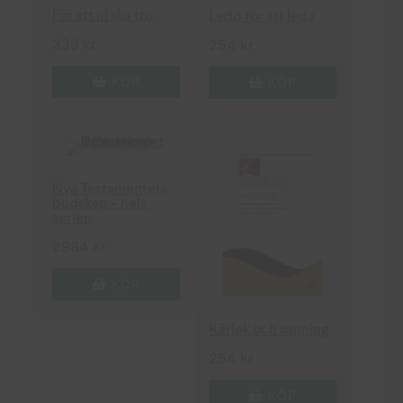
För att ni ska tro
Ledd för att leda
339
kr
254
kr
KÖP
KÖP
Nya Testamentets
budskap – hela
serien
2984
kr
KÖP
Kärlek och sanning
254
kr
KÖP