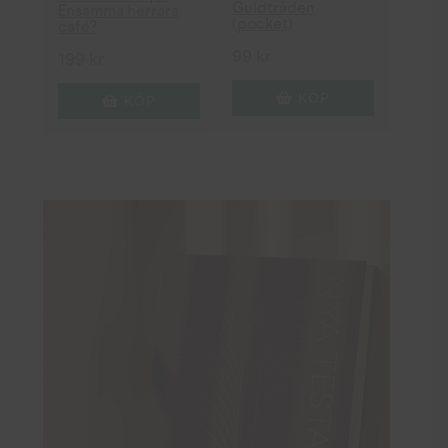
Guldtråden
Ensamma herrars
(pocket)
café?
99
kr
199
kr
KÖP
KÖP