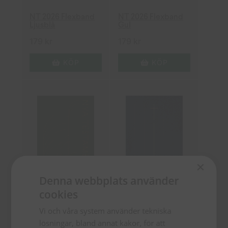
NT 2026 Flexband
NT 2026 Flexband
Ljusblå
Gul
179
kr
179
kr
KÖP
KÖP
×
Denna webbplats använder
cookies
Parallellbibeln –
Nya testamentet i
NT 2026 Flexband
Vi och våra system använder tekniska
sex versioner
Mörkgrön
lösningar, bland annat kakor, för att
549
kr
179
kr