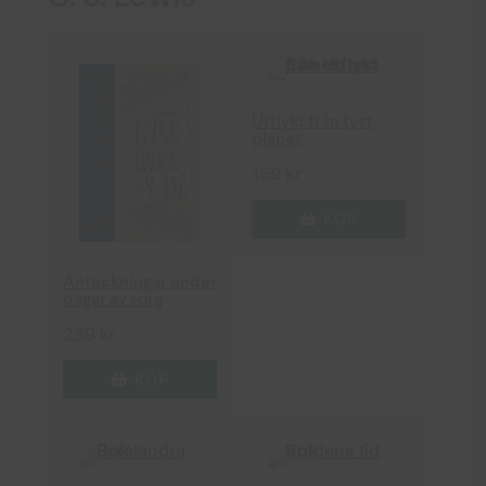
Utflykt från tyst
planet
159
kr
KÖP
Anteckningar under
dagar av sorg
239
kr
KÖP