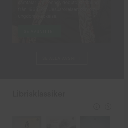
samtalar om hennes debutdiktsamling
från 1963, om Jesusrörelsen och om
ungdomsväckelse.
SE AVSNITTET
SE ALLA AVSNITT
Librisklassiker