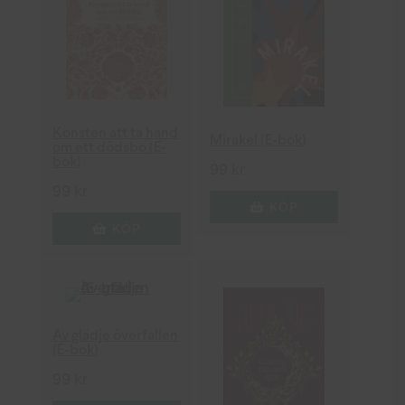
Konsten att ta hand
Mirakel (E-bok)
om ett dödsbo (E-
bok)
99
kr
99
kr
KÖP
KÖP
Av glädje överfallen
(E-bok)
99
kr