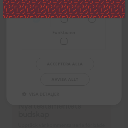
Strikt
Prestanda
Inriktning
nödvändigt
Funktioner
ACCEPTERA ALLA
AVVISA ALLT
VISA DETALJER
Nya testamentets
budskap
Upptäck vår kommentarserie för både