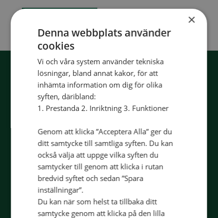
TILL
×
PRODUKTEN
Denna webbplats använder
cookies
Missa inga nyheter!
Vi och våra system använder tekniska
Anmäl dig till vårt nyhetsbrev och
lösningar, bland annat kakor, för att
läs om boknyheter, erbjudanden och
inhämta information om dig för olika
andra tips.
syften, däribland:
1. Prestanda 2. Inriktning 3. Funktioner
Genom att klicka ”Acceptera Alla” ger du
ditt samtycke till samtliga syften. Du kan
också välja att uppge vilka syften du
samtycker till genom att klicka i rutan
bredvid syftet och sedan ”Spara
inställningar”.
Du kan när som helst ta tillbaka ditt
samtycke genom att klicka på den lilla