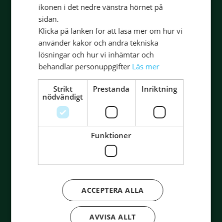
ikonen i det nedre vänstra hörnet på
Besöksadress
sidan.
Ekumeniska Centret
Klicka på länken för att läsa mer om hur vi
Gustavslundsvägen 18 (Alviks torg)
använder kakor och andra tekniska
167 51 Bromma
lösningar och hur vi inhämtar och
behandlar personuppgifter
Läs mer
Postadress
Box 15144
Strikt
Prestanda
Inriktning
167 15 Bromma
nödvändigt
info@libris.se
Funktioner
Genvägar
Press
Kontakt
ACCEPTERA ALLA
Om oss
Köpevillkor
AVVISA ALLT