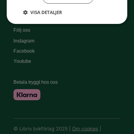
Ångra köp
VISA DETALJER
Kundservice
Följ oss
Instagram
Facebook
Youtube
Betala tryggt hos oss
© Libris bokförlag 2025 |
Om cookies
|