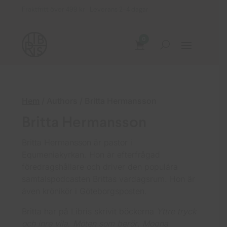
Fraktfritt över 499 kr Leverans 2–4 dagar
0
Hem
/ Authors / Britta Hermansson
Britta Hermansson
Britta Hermansson är pastor i
Equmeniakyrkan. Hon är efterfrågad
föredragshållare och driver den populära
samtalspodcasten Brittas vardagsrum. Hon är
även krönikör i Göteborgsposten.
Britta har på Libris skrivit böckerna
Yttre tryck
och inre vila
,
Möten som berör
,
Mogna