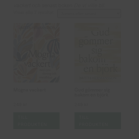
vackert
och senast boken
De vi ville bli
.
Sortera
Visar alla 7 resultat
efter
senaste
Mogna vackert
Gud gömmer sig
bakom en björk
249
kr
249
kr
TILL
TILL
PRODUKTEN
PRODUKTEN