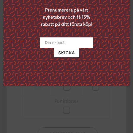
inställningar”.
Du kan när som helst ta tillbaka ditt
Prenumerera på vårt
samtycke genom att klicka på den lilla
nyhetsbrev och få 15%
ikonen i det nedre vänstra hörnet på
rabatt på ditt första köp!
sidan.
Klicka på länken för att läsa mer om hur vi
använder kakor och andra tekniska
lösningar och hur vi inhämtar och
behandlar personuppgifter
Läs mer
Strikt
Prestanda
Inriktning
nödvändigt
Mogna vackert
Funktioner
74
kr
TILL
PRODUKTEN