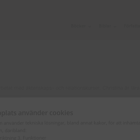
Böcker
Biblar
Författ
etat med äktenskaps- och relationskurser. Christina är lära
plats använder cookies
m använder tekniska lösningar, bland annat kakor, för att inhäm
en, däribland:
nriktning 3. Funktioner