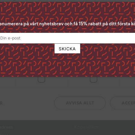
Acceptera Alla” ger du ditt samtycke till samtliga syften. Du kan o
n du samtycker till genom att klicka i rutan bredvid syftet och se
enumerera på vårt nyhetsbrev och få 15% rabatt på ditt första k
lst ta tillbaka ditt samtycke genom att klicka på den lilla ikonen 
 sidan.
s om boknyheter,
för att läsa mer om hur vi använder kakor och andra tekniska lösn
andlar personuppgifter
Läs mer
digt
Prestanda
Inriktning
ksadress
Genvägar
eniska Centret
Press
avslundsvägen 18 (Alviks
ER
AVVISA ALLT
ACCE
Kontakt
51 Bromma
Om oss
adress
Köpevillkor