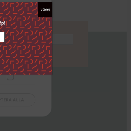
Stäng
ckså välja att
dan ”Spara
öp!
i det nedre
ingar och hur vi
Funktioner
Följ oss
Instagram
PTERA ALLA
Facebook
Youtube