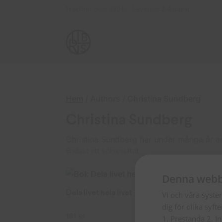
Fraktfritt över 499 kr Leverans 2–4 dagar
Hem
/ Authors / Christina Sundberg
Christina Sundberg
Christina Sundberg har under många år arb
Endast ett sökresultat
Denna webb
Dela livet hela livet
Vi och våra syste
dig för olika syft
191
kr
1. Prestanda 2. I