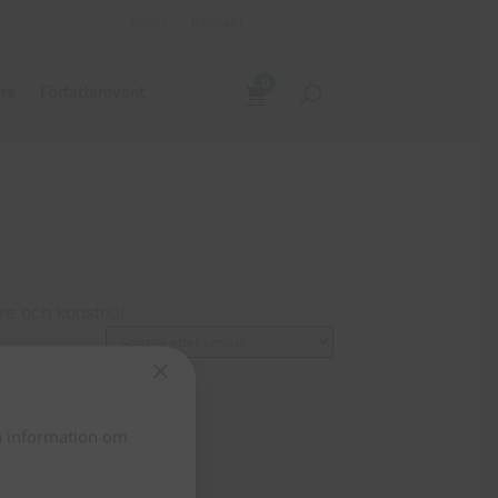
Press
Kontakt
0
are
Författarevent
re och konstnär.
×
ta information om