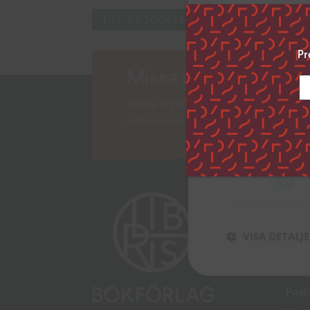
TILL PRODUKTEN
Genom att klicka ”
uppge vilka syfte
Pr
inställningar”.
Missa inga nyheter!
Du kan när som he
vänstra hörnet på
Anmäl dig till vårt nyhetsbrev och lä
Klicka på länken 
erbjudanden och andra tips.
inhämtar och beh
Strikt nödvän
Besö
Ekum
Gust
VISA DETALJ
torg)
167 
Post