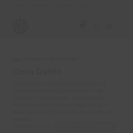
Fraktfritt över 499 kr Leverans 2–4 dagar
0
Hem
/ Authors / Doris Dahlin
Doris Dahlin
Doris Dahlin är författare och terapeut. På
Libris har hon gett ut
Drunkna inte i dina
känslor
och
Drunkna inte i andras känslor
(tillsammans med Maggan Hägglund) och
tillsammans med Per-Erik Åström
I väntan på
besked
.
Sortera
Visar alla 5 resultat
efter