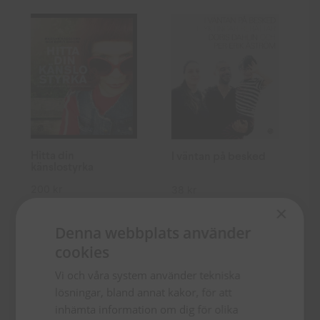
Hitta din
I väntan på besked
känslostyrka
200
kr
38
kr
×
TILL
TILL
Denna webbplats använder
PRODUKTEN
PRODUKTEN
cookies
Vi och våra system använder tekniska
lösningar, bland annat kakor, för att
inhämta information om dig för olika