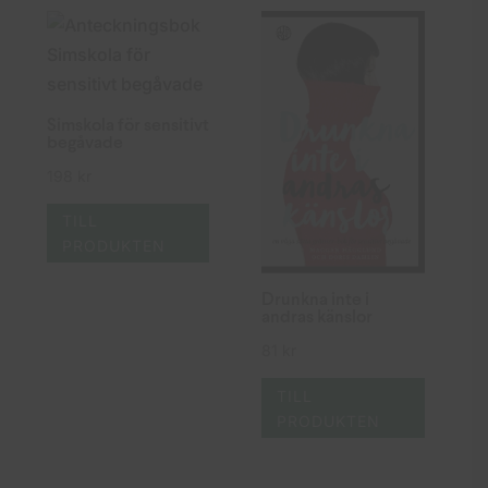
senaste
Simskola för sensitivt
begåvade
198
kr
TILL
PRODUKTEN
Drunkna inte i
andras känslor
81
kr
TILL
PRODUKTEN