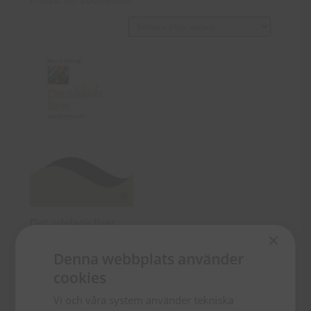
Det odelade livet
×
Denna webbplats använder
287
kr
cookies
TILL
Vi och våra system använder tekniska
PRODUKTEN