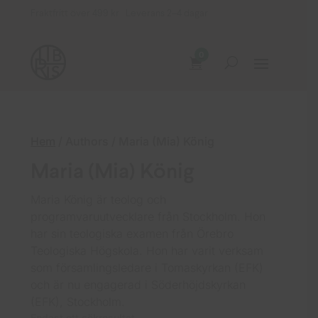
Fraktfritt över 499 kr Leverans 2–4 dagar
0
Hem
/ Authors / Maria (Mia) König
Maria (Mia) König
Maria König är teolog och
programvaruutvecklare från Stockholm. Hon
har sin teologiska examen från Örebro
Teologiska Högskola. Hon har varit verksam
som församlingsledare i Tomaskyrkan (EFK)
och är nu engagerad i Söderhöjdskyrkan
(EFK), Stockholm.
Endast ett sökresultat