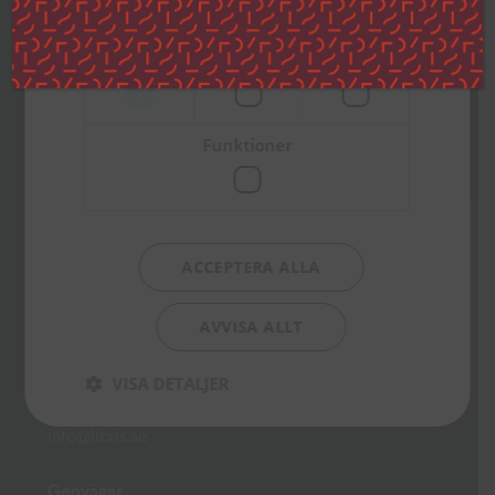
Strikt
Prestanda
Inriktning
nödvändigt
Funktioner
Besöksadress
Ekumeniska Centret
ACCEPTERA ALLA
Gustavslundsvägen 18 (Alviks torg)
167 51 Bromma
AVVISA ALLT
Postadress
Box 15144
VISA DETALJER
167 15 Bromma
info@libris.se
Genvägar