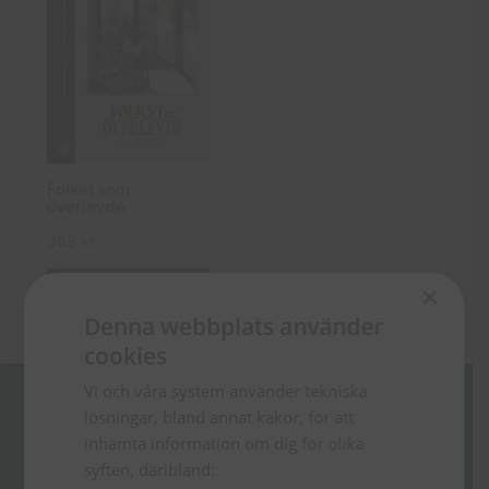
Folket som
överlevde
369
kr
TILL
×
PRODUKTEN
Denna webbplats använder
cookies
Missa inga nyheter!
Vi och våra system använder tekniska
Anmäl dig till vårt nyhetsbrev och
lösningar, bland annat kakor, för att
läs om boknyheter, erbjudanden
inhämta information om dig för olika
och andra tips.
syften, däribland: