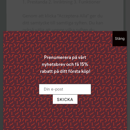
1. Prestanda 2. Inriktning 3. Funktioner
Genom att klicka ”Acceptera Alla” ger du
ditt samtycke till samtliga syften. Du kan
också välja att uppge vilka syften du
samtycker till genom att klicka i rutan
Stäng
bredvid syftet och sedan ”Spara
inställningar”.
Du kan när som helst ta tillbaka ditt
Prenumerera på vårt
samtycke genom att klicka på den lilla
nyhetsbrev och få 15%
ikonen i det nedre vänstra hörnet på
rabatt på ditt första köp!
sidan.
Klicka på länken för att läsa mer om hur vi
använder kakor och andra tekniska
lösningar och hur vi inhämtar och
behandlar personuppgifter
Läs mer
Strikt
Prestanda
Inriktning
nödvändigt