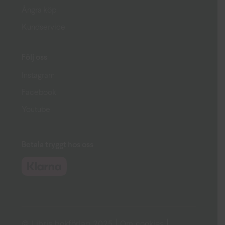
Ångra köp
Kundservice
Följ oss
Instagram
Facebook
Youtube
Betala tryggt hos oss
© Libris bokförlag 2025 |
Om cookies
|