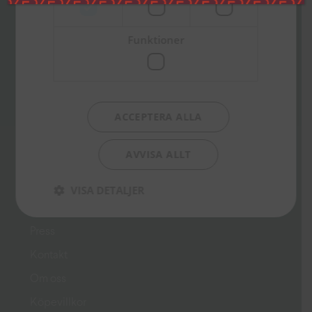
Besöksadress
Funktioner
Ekumeniska Centret
Gustavslundsvägen 18 (Alviks torg)
167 51 Bromma
Postadress
ACCEPTERA ALLA
Box 15144
167 15 Bromma
AVVISA ALLT
info@libris.se
VISA DETALJER
Genvägar
Press
Kontakt
Om oss
Köpevillkor