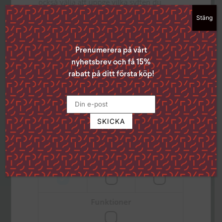
också välja att uppge vilka syften du
samtycker till genom att klicka i rutan
Stäng
bredvid syftet och sedan ”Spara
inställningar”.
Du kan när som helst ta tillbaka ditt
Prenumerera på vårt
samtycke genom att klicka på den lilla
nyhetsbrev och få 15%
ikonen i det nedre vänstra hörnet på
rabatt på ditt första köp!
sidan.
Klicka på länken för att läsa mer om hur vi
använder kakor och andra tekniska
lösningar och hur vi inhämtar och
behandlar personuppgifter
Läs mer
Besöksadress
Strikt
Prestanda
Inriktning
Ekumeniska Centret
nödvändigt
Gustavslundsvägen 18 (Alviks torg)
167 51 Bromma
Funktioner
Postadress
Box 15144