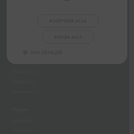
167 15 Bromma
info@libris.se
ACCEPTERA ALLA
Genvägar
AVVISA ALLT
Press
Kontakt
VISA DETALJER
Om oss
Köpevillkor
Ångra köp
Kundservice
Följ oss
Instagram
Facebook