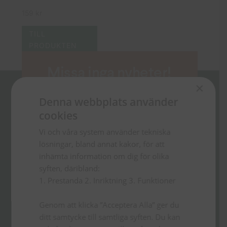
159
kr
TILL
PRODUKTEN
Missa inga nyheter!
×
Anmäl dig till vårt nyhetsbrev och
Denna webbplats använder
läs om boknyheter, erbjudanden
cookies
och andra tips.
Vi och våra system använder tekniska
lösningar, bland annat kakor, för att
inhämta information om dig för olika
syften, däribland:
1. Prestanda 2. Inriktning 3. Funktioner
Genom att klicka ”Acceptera Alla” ger du
ditt samtycke till samtliga syften. Du kan