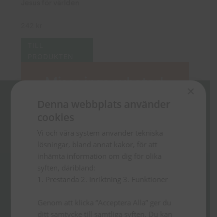
Jesus för världen
242
kr
TILL
PRODUKTEN
Missa inga nyheter!
×
Denna webbplats använder
Anmäl dig till vårt nyhetsbrev och
läs om boknyheter, erbjudanden
cookies
och andra tips.
Vi och våra system använder tekniska
lösningar, bland annat kakor, för att
inhämta information om dig för olika
syften, däribland:
1. Prestanda 2. Inriktning 3. Funktioner
Genom att klicka ”Acceptera Alla” ger du
ditt samtycke till samtliga syften. Du kan