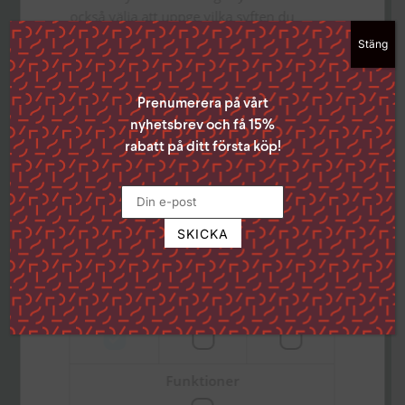
också välja att uppge vilka syften du
samtycker till genom att klicka i rutan
Stäng
bredvid syftet och sedan ”Spara
inställningar”.
Du kan när som helst ta tillbaka ditt
Prenumerera på vårt
samtycke genom att klicka på den lilla
nyhetsbrev och få 15%
ikonen i det nedre vänstra hörnet på
rabatt på ditt första köp!
sidan.
Klicka på länken för att läsa mer om hur vi
använder kakor och andra tekniska
lösningar och hur vi inhämtar och
behandlar personuppgifter
Läs mer
Besöksadress
Strikt
Prestanda
Inriktning
nödvändigt
Ekumeniska Centret
Gustavslundsvägen 18 (Alviks torg)
167 51 Bromma
Funktioner
Postadress