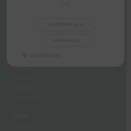
Box 15144
167 15 Bromma
info@libris.se
ACCEPTERA ALLA
Genvägar
AVVISA ALLT
Press
VISA DETALJER
Kontakt
Om oss
Köpevillkor
Ångra köp
Kundservice
Följ oss
Instagram