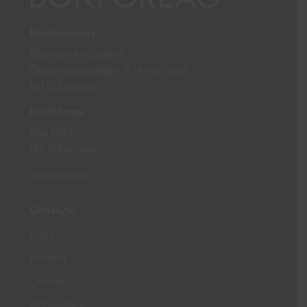
Besöksadress
Ekumeniska Centret
Gustavslundsvägen 18 (Alviks torg)
167 51 Bromma
Postadress
Box 15144
167 15 Bromma
info@libris.se
Genvägar
Press
Kontakt
Om oss
Köpevillkor