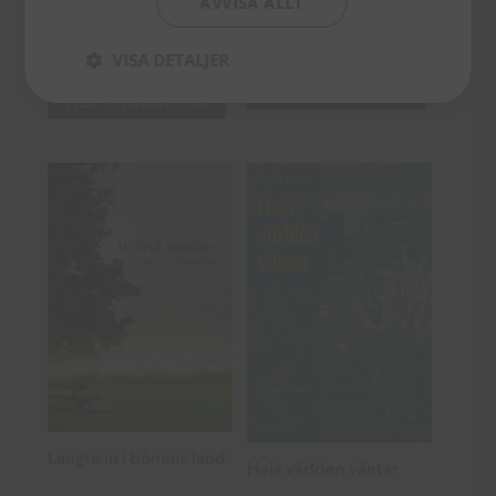
AVVISA ALLT
När du leder
46
kr
246
kr
VISA DETALJER
TILL PRODUKTEN
TILL PRODUKTEN
Längre in i bönens land
Hela världen väntar