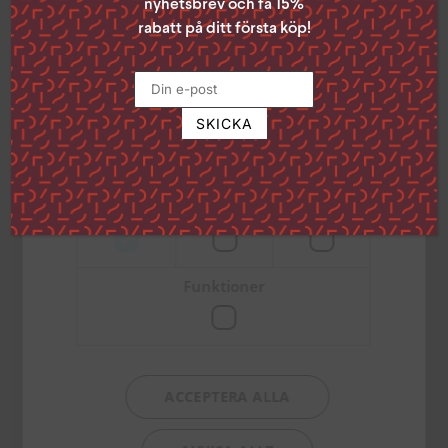
samtycke genom att klicka på den lilla
nyhetsbrev och få 15%
I väntan på
ikonen i det nedre vänstra hörnet på
Handbok för
rabatt på ditt första köp!
återkomsten
livskämpar
sidan.
287
kr
200
kr
Klicka på länken för att läsa mer om hur vi
använder kakor och andra tekniska
TILL PRODUKTEN
TILL PRODUKTEN
lösningar och hur vi inhämtar och
behandlar personuppgifter
Läs mer
Strikt
Prestanda
Inriktning
nödvändigt
Funktioner
ACCEPTERA ALLA
Hemvägen