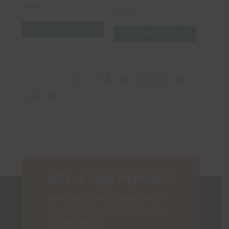
246
kr
305
kr
TILL PRODUKTEN
TILL PRODUKTEN
←
1
2
3
…
24
25
26
27
28
29
30
→
Missa inga nyheter!
Anmäl dig till vårt nyhetsbrev och
läs om boknyheter, erbjudanden
och andra tips.