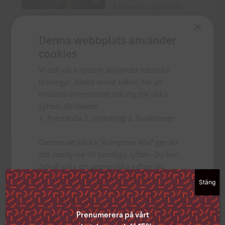
Att vakna upp till liv
Den ofrånkomliga
×
gåtan
231
kr
Denna webbplats använder
123
kr
cookies
TILL PRODUKTEN
TILL PRODUKTEN
Vi och våra system använder tekniska
lösningar, bland annat kakor, för att
inhämta information om dig för olika
syften, däribland:
1. Prestanda 2. Inriktning 3. Funktioner
Genom att klicka ”Acceptera Alla” ger du
ditt samtycke till samtliga syften. Du kan
också välja att uppge vilka syften du
samtycker till genom att klicka i rutan
Stäng
bredvid syftet och sedan ”Spara
inställningar”.
Du kan när som helst ta tillbaka ditt
Prenumerera på vårt