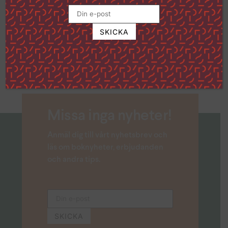
Alla talar om Jesus
33
kr
TILL PRODUKTEN
Missa inga nyheter!
Anmäl dig till vårt nyhetsbrev och
läs om boknyheter, erbjudanden
och andra tips.