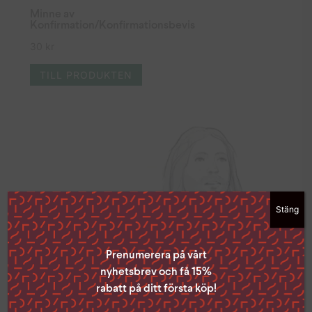
Minne av
Konfirmation/Konfirmationsbevis
30
kr
TILL PRODUKTEN
Stäng
Prenumerera på vårt
nyhetsbrev och få 15%
rabatt på ditt första köp!