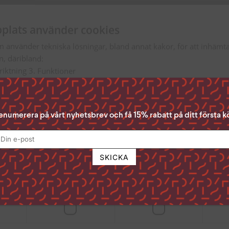
plats använder cookies
m använder tekniska lösningar, bland annat kakor, för att inhäm
en, däribland:
nriktning 3. Funktioner
Acceptera Alla” ger du ditt samtycke till samtliga syften. Du kan o
n du samtycker till genom att klicka i rutan bredvid syftet och se
enumerera på vårt nyhetsbrev och få 15% rabatt på ditt första k
lst ta tillbaka ditt samtycke genom att klicka på den lilla ikonen 
 sidan.
för att läsa mer om hur vi använder kakor och andra tekniska lösn
andlar personuppgifter
Läs mer
digt
Prestanda
Inriktning
s om boknyheter,