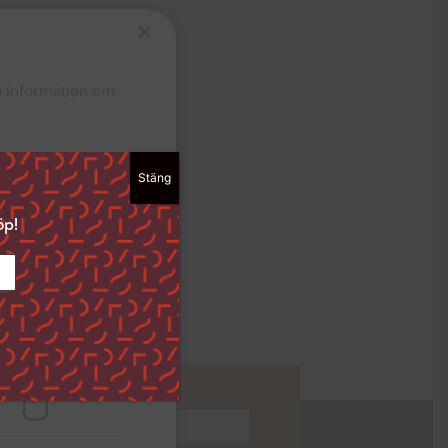
×
ta information om
Stäng
ckså välja att
dan ”Spara
öp!
i det nedre
ingar och hur vi
Funktioner