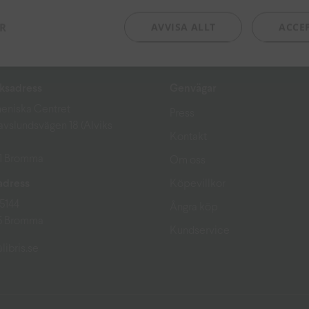
ER
AVVISA ALLT
ACCE
ksadress
Genvägar
eniska Centret
Press
avslundsvägen 18 (Alviks
Kontakt
51 Bromma
Om oss
adress
Köpevillkor
15144
Ångra köp
15 Bromma
Kundservice
libris.se