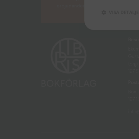
erbjudanden och andra tips.
VISA DETALJ
Besö
Ekum
Gust
torg)
167 
Post
Box 
167 
info@