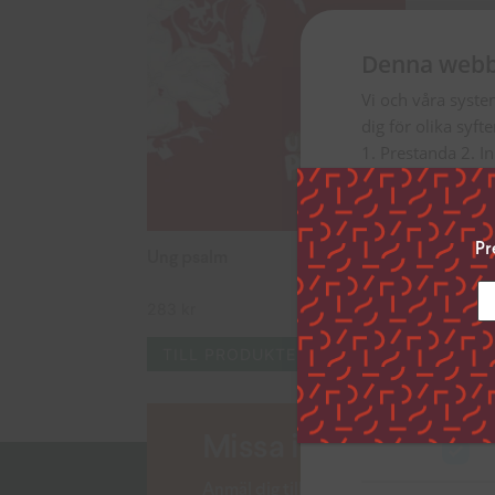
Denna webb
Vi och våra syste
dig för olika syft
1. Prestanda 2. I
Genom att klicka ”
uppge vilka syfte
Pr
inställningar”.
Ung psalm
Du kan när som he
283
kr
vänstra hörnet på
Klicka på länken 
TILL PRODUKTEN
inhämtar och beh
Strikt nödvän
Missa inga nyheter!
Anmäl dig till vårt nyhetsbrev och lä