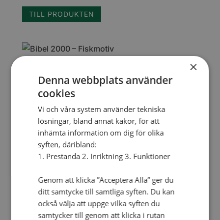
TILL PRODUKTEN
×
Denna webbplats använder
Bibel 2000 – Fiskmotiv textil
cookies
349
kr
Vi och våra system använder tekniska
lösningar, bland annat kakor, för att
TILL PRODUKTEN
inhämta information om dig för olika
syften, däribland:
1. Prestanda 2. Inriktning 3. Funktioner
Bibel 2000 – Grön textil
Genom att klicka ”Acceptera Alla” ger du
ditt samtycke till samtliga syften. Du kan
349
kr
också välja att uppge vilka syften du
samtycker till genom att klicka i rutan
TILL PRODUKTEN