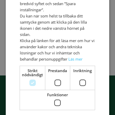
bredvid syftet och sedan ”Spara
inställningar”.
Du kan när som helst ta tillbaka ditt
samtycke genom att klicka på den lilla
ikonen i det nedre vänstra hörnet på
sidan.
Bibel 2000 – Röd konstskinn
Klicka på länken för att läsa mer om hur vi
använder kakor och andra tekniska
569
kr
lösningar och hur vi inhämtar och
TILL PRODUKTEN
behandlar personuppgifter
Läs mer
Strikt
Prestanda
Inriktning
nödvändigt
Missa inga nyheter!
Anmäl dig till vårt nyhetsbrev och
läs om boknyheter, erbjudanden och
Funktioner
andra tips.