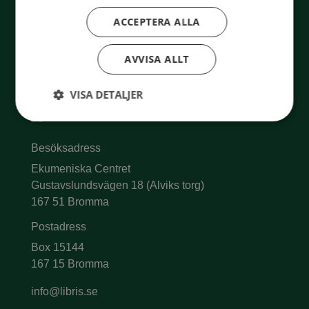
ACCEPTERA ALLA
AVVISA ALLT
VISA DETALJER
Besöksadress
Ekumeniska Centret
Gustavslundsvägen 18 (Alviks torg)
167 51 Bromma
Postadress
Box 15144
167 15 Bromma
info@libris.se