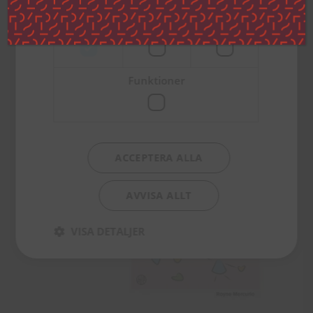
Strikt
Prestanda
Inriktning
nödvändigt
Ett år för den älskade – en
vandring genom
Johannesevangeliet
299
kr
Funktioner
TILL PRODUKTEN
ACCEPTERA ALLA
AVVISA ALLT
VISA DETALJER