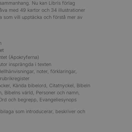
kt sammanhang. Nu kan Libris förlag
åva med 49 kartor och 34 illustrationer
la som vill upptäcka och förstå mer av
n
et
ntet (Apokryferna)
rutor insprängda i texten
llhänvisningar, noter, förklaringar,
rubrikregister
öcker, Kända bibelord, Citatnyckel, Bibeln
an, Bibelns värld, Personer och namn,
Ord och begrepp, Evangeliesynops
gbilaga som introducerar, beskriver och