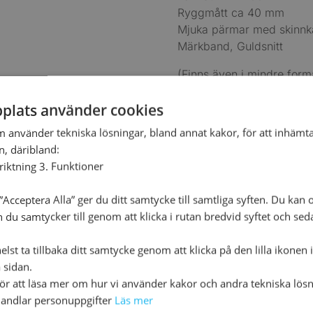
Ryggmått ca 40 mm
Mjuka pärmar med skinnk
Märkband, Guldsnitt
(Finns även i mindre form
9789171955722)
plats använder cookies
325
kr
m använder tekniska lösningar, bland annat kakor, för att inhäm
en, däribland:
nriktning 3. Funktioner
Slut i lager
Acceptera Alla” ger du ditt samtycke till samtliga syften. Du kan o
n du samtycker till genom att klicka i rutan bredvid syftet och se
Ryggbredd
40
lst ta tillbaka ditt samtycke genom att klicka på den lilla ikonen 
 sidan.
Format
160 
för att läsa mer om hur vi använder kakor och andra tekniska lösn
andlar personuppgifter
Läs mer
Förlag
Libri