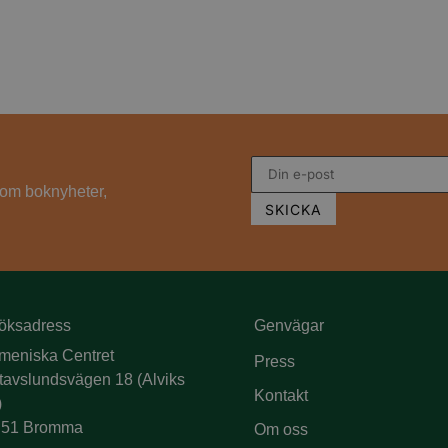
s om boknyheter,
öksadress
Genvägar
meniska Centret
Press
tavslundsvägen 18 (Alviks
Kontakt
)
 51 Bromma
Om oss