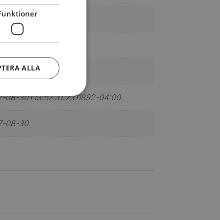
Funktioner
9171955760
PTERA ALLA
nden
-08-30T13:57:31.2311892-04:00
7-08-30