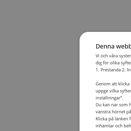
Denna webb
Vi och våra syste
dig för olika syft
1. Prestanda 2. I
Genom att klicka ”
uppge vilka syfte
inställningar”.
Du kan när som he
vänstra hörnet på
Klicka på länken 
inhämtar och beh