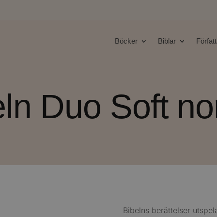
Böcker
Biblar
Förfat
eln Duo Soft no
Bibelns berättelser utspela