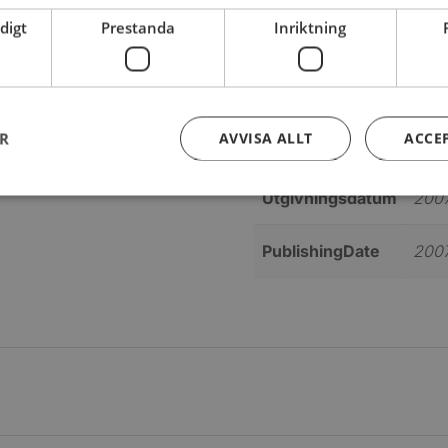
digt
Prestanda
Inriktning
ISBN
978
Vikt
910
ER
AVVISA ALLT
ACCE
Bindning
Inbu
Utgivningsdatum
2007
PublishingDate
200