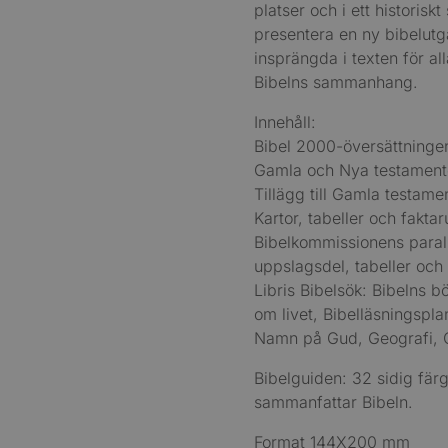
platser och i ett historis
presentera en ny bibelutg
insprängda i texten för al
Bibelns sammanhang.
Innehåll:
Bibel 2000-översättninge
Gamla och Nya testament
Tillägg till Gamla testame
Kartor, tabeller och fakta
Bibelkommissionens paralle
uppslagsdel, tabeller och 
Libris Bibelsök: Bibelns b
om livet, Bibelläsningspl
Namn på Gud, Geografi, 
Bibelguiden: 32 sidig fär
sammanfattar Bibeln.
Format 144X200 mm