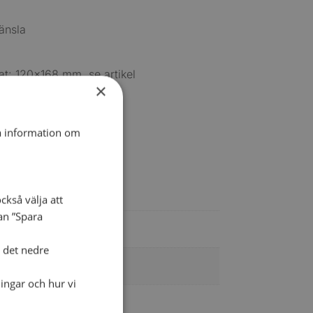
änsla
at: 120×168 mm, se artikel
×
ta information om
ckså välja att
dan ”Spara
i det nedre
× 208
ingar och hur vi
s förlag