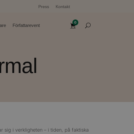
Press
Kontakt
0
tare
Författarevent
rmal
r sig i verkligheten – i tiden, på faktiska