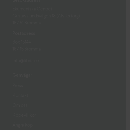
Besöksadress
Ekumeniska Centret
Gustavslundsvägen 18 (Alviks torg)
167 51 Bromma
Postadress
Box 15144
167 15 Bromma
info@libris.se
Genvägar
Press
Kontakt
Om oss
Köpevillkor
Ångra köp