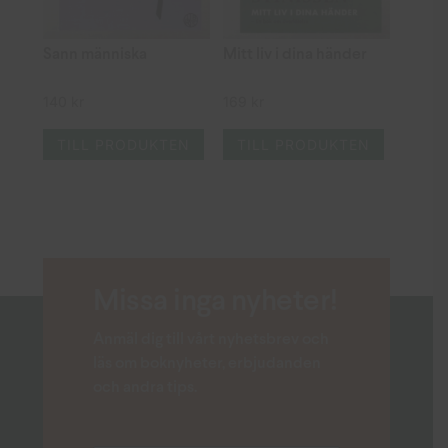
Sann människa
Mitt liv i dina händer
140
kr
169
kr
TILL PRODUKTEN
TILL PRODUKTEN
Missa inga nyheter!
Anmäl dig till vårt nyhetsbrev och
läs om boknyheter, erbjudanden
och andra tips.