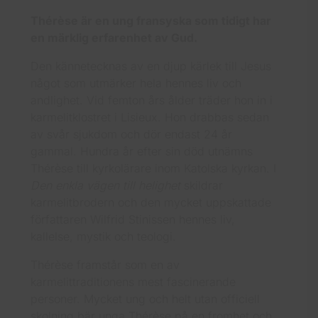
Thérèse är en ung fransyska som tidigt har
en märklig erfarenhet av Gud.
Den kännetecknas av en djup kärlek till Jesus
något som utmärker hela hennes liv och
andlighet. Vid femton års ålder träder hon in i
karmelitklostret i Lisieux. Hon drabbas sedan
av svår sjukdom och dör endast 24 år
gammal. Hundra år efter sin död utnämns
Thérèse till kyrkolärare inom Katolska kyrkan. I
Den enkla vägen till helighet
skildrar
karmelitbrodern och den mycket uppskattade
författaren Wilfrid Stinissen hennes liv,
kallelse, mystik och teologi.
Thérèse framstår som en av
karmelittraditionens mest fascinerande
personer. Mycket ung och helt utan officiell
skolning bär unga Thérèse på en fromhet och