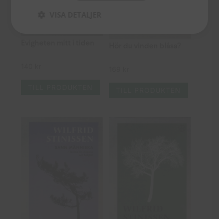
VISA DETALJER
Evigheten mitt i tiden
Hör du vinden blåsa?
140
kr
169
kr
TILL PRODUKTEN
TILL PRODUKTEN