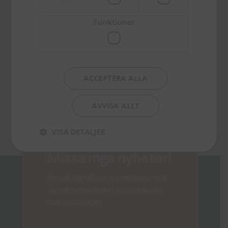
Funktioner
Enneagrammet
254
kr
ACCEPTERA ALLA
TILL PRODUKTEN
AVVISA ALLT
VISA DETALJER
Missa inga nyheter!
Anmäl dig till vårt nyhetsbrev och
läs om boknyheter, erbjudanden
och andra tips.