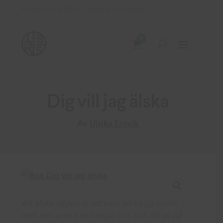
Fraktfritt över 499 kr Leverans 2–4 dagar
0
Dig vill jag älska
Av
Ulrika Ernvik
Att älska någon är att vara en trygg hamn
som den andra kan segla in i, och att se på