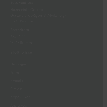
Besöksadress
Ekumeniska Centret
Gustavslundsvägen 18 (Alviks torg)
167 51 Bromma
Postadress
Box 15144
167 15 Bromma
info@libris.se
Genvägar
Press
Kontakt
Om oss
Köpevillkor
Ångra köp