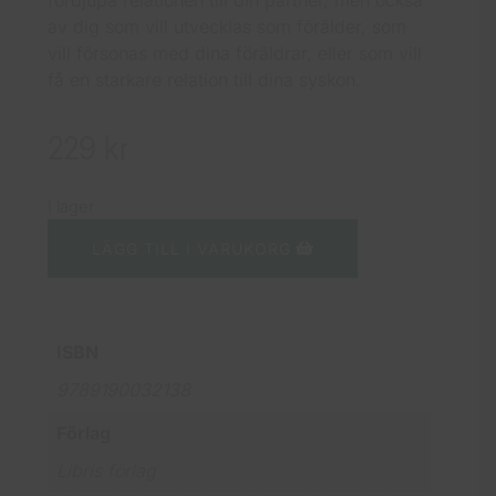
fördjupa relationen till din partner, men också
av dig som vill utvecklas som förälder, som
vill försonas med dina föräldrar, eller som vill
få en starkare relation till dina syskon.
229
kr
I lager
LÄGG TILL I VARUKORG
ISBN
9789190032138
Förlag
Libris förlag