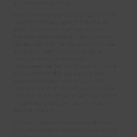
den andra med glada ögon.
Men att vara närvarande och trygg och se på
varandra med glada ögon är inte alltid så
enkelt. En av anledningarna är de djupt
mänskliga skyddsbeteenden som instinktivt
aktiveras när vi känner oss rädda, förvirrade
och osäkra. Eftersom nära relationer är
livsviktiga för oss aktiveras våra
skyddsbeteenden lätt, och får oss att gömma
oss för varandra eller gå till attack. Våra
rädslor och vår skam drar oss bort från
varandra. När vi blir medvetna om detta kan
vi börja se hur vi var och en aktivt kan föra in
trygghet och glädje, som i stället för oss
närmare varandra.
Dig vill jag älska – om modet och gåvan att
leva i nära relationer
kan läsas av dig som vill