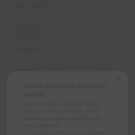
Utgivningsdatum
2025-07-11
Författare
Ulrika Ernvik
Formgivare
Margareta Brisell Axelsson
Bindning
×
Häftad
Denna webbplats använder
cookies
Vi och våra system använder tekniska
lösningar, bland annat kakor, för att
inhämta information om dig för olika
Om författaren
syften, däribland:
Ulrika Ernvik
1. Prestanda 2. Inriktning 3. Funktioner