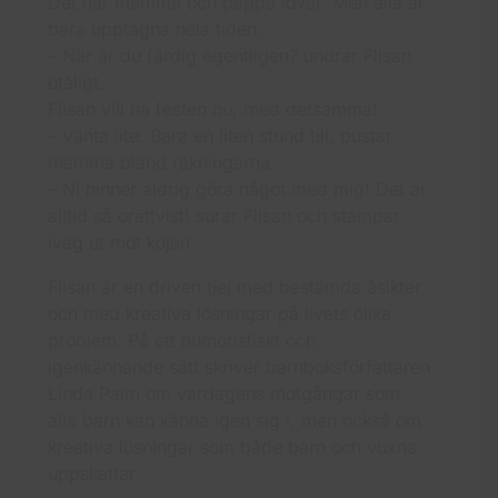
Det har mamma och pappa lovat. Men alla är
bara upptagna hela tiden.
– När är du färdig egentligen? undrar Flisan
otåligt.
Flisan vill ha festen nu, med detsamma!
– Vänta lite. Bara en liten stund till, pustar
mamma bland räkningarna.
– Ni hinner aldrig göra något med mig! Det är
alltid så orättvist! surar Flisan och stampar
iväg ut mot kojan.
Flisan är en driven tjej med bestämda åsikter
och med kreativa lösningar på livets olika
problem. På ett humoristiskt och
igenkännande sätt skriver barnboksförfattaren
Linda Palm om vardagens motgångar som
alla barn kan känna igen sig i, men också om
kreativa lösningar som både barn och vuxna
uppskattar.