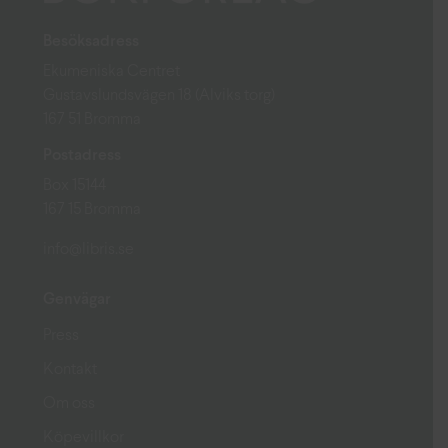
Besöksadress
Ekumeniska Centret
Gustavslundsvägen 18 (Alviks torg)
167 51 Bromma
Postadress
Box 15144
167 15 Bromma
info@libris.se
Genvägar
Press
Kontakt
Om oss
Köpevillkor