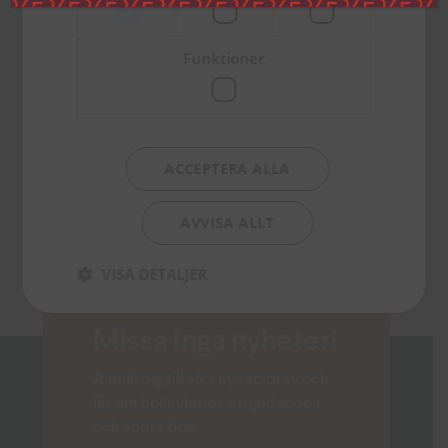
Linda Palm är
barnboksförfattare, föreläsare
Funktioner
och utbildad pedagog. Hon har
skrivit över 50 barnböcker och
läromedel.
ACCEPTERA ALLA
AVVISA ALLT
VISA DETALJER
Missa inga nyheter!
Anmäl dig till vårt nyhetsbrev och
läs om boknyheter, erbjudanden
och andra tips.