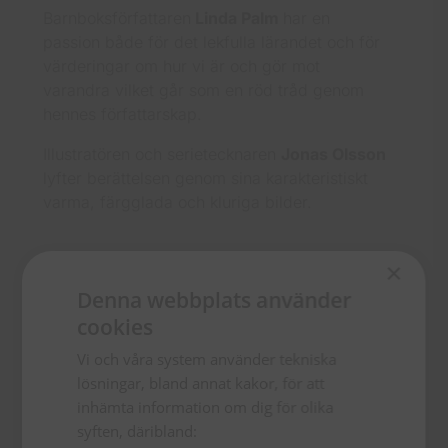
Barnboksförfattaren
Linda Palm
har en
passion både för det lekfulla lärandet och för
värderingar om hur vi är och gör mot
varandra vilket går som en röd tråd genom
hennes författarskap.
Illustratören och serietecknaren
Jonas Olsson
lyfter berättelsen genom sina karakteristiskt
varma, färgglada och kluriga bilder.
41
kr
×
Denna webbplats använder
Slut i lager
cookies
Vi och våra system använder tekniska
lösningar, bland annat kakor, för att
ISBN
inhämta information om dig för olika
9789173876612
syften, däribland: