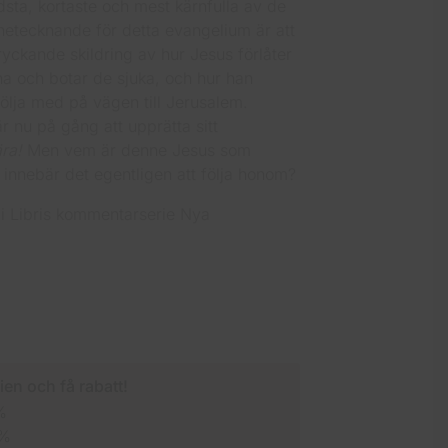
dsta, kortaste och mest kärnfulla av de
netecknande för detta evangelium är att
yckande skildring av hur Jesus förlåter
a och botar de sjuka, och hur han
följa med på vägen till Jerusalem.
r nu på gång att upprätta sitt
ra!
Men vem är denne Jesus som
d innebär det egentligen att följa honom?
i Libris kommentarserie Nya
ien och få rabatt!
%
 %