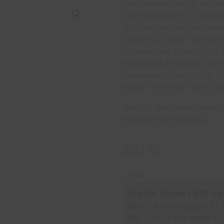
Markusevangeliet är det äl
fyra evangelierna. Det kän
det drar oss med i en medr
syndarna, befriar de bundn
utmanar sina lärjungar att 
Budskapet är tydligt: Gud ä
herravälde,
Guds rike är nä
bjuder in till riket? Och va
Detta är den nionde boken 
testamentets budskap.
292
kr
I lager
Köp fler böcker i NTB-ser
Köp 2–4 st och spara 10 
Köp 5–10 st och spara 15