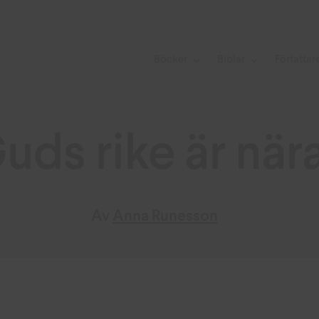
Böcker
Biblar
Författar
uds rike är nära
Av
Anna Runesson