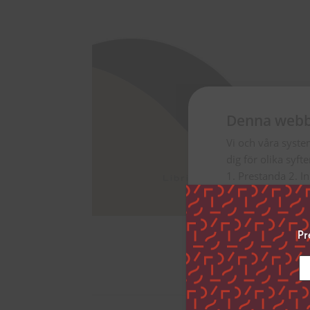
Denna webb
Vi och våra syste
dig för olika syft
1. Prestanda 2. I
Genom att klicka ”
uppge vilka syfte
Pr
inställningar”.
Du kan när som he
vänstra hörnet på
Klicka på länken 
inhämtar och beh