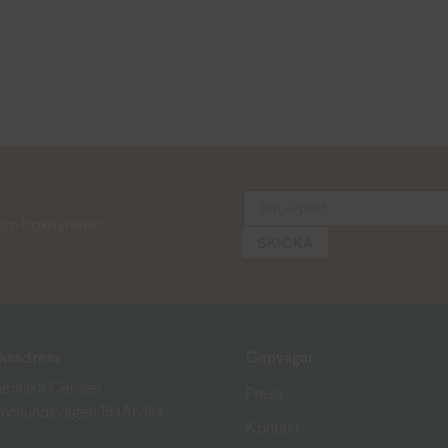
s om boknyheter,
ksadress
Genvägar
eniska Centret
Press
avslundsvägen 18 (Alviks
Kontakt