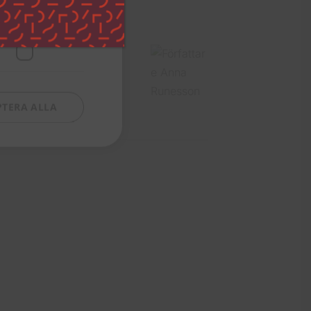
Funktioner
on arbetar som direktor
o och efter det
nära! Markusevangeliet
PTERA ALLA
jbyten och tvätthögar.