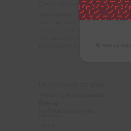
Om författaren
Strikt nödvän
Anna Runesson
Anna Runesson är fil mag och teol lic i N
och pilgrimspräst vid Pilgrimscentrum i O
ambulerande präst i Svenska kyrkan i No
VISA DETALJ
(Libris kommentarserie
Nya testamentets
Du kanske också gillar …
Nya Testamentets budskap –
hela serien
2984
kr