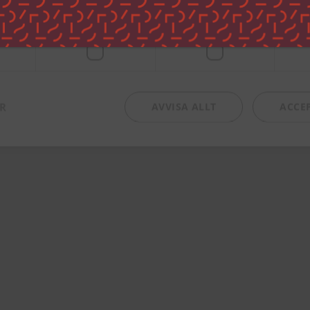
digt
Prestanda
Inriktning
ya testamentes exegetik och prästvigd för Svenska kyrkan. H
slo. 2005-2014 var hon kyrkoherde i Svenska kyrkan i Toront
rge. På Libris har hon utkommit med böckerna
Guds rike är 
ER
AVVISA ALLT
ACCE
 budskap
) och
Förälderns guide til Gud: Kristen tro bland blö