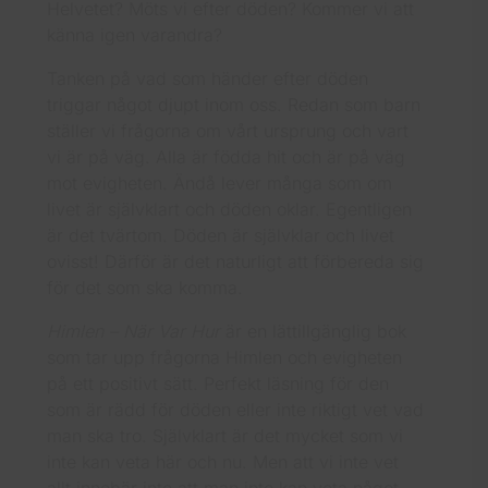
Helvetet? Möts vi efter döden? Kommer vi att
känna igen varandra?
Tanken på vad som händer efter döden
triggar något djupt inom oss. Redan som barn
ställer vi frågorna om vårt ursprung och vart
vi är på väg. Alla är födda hit och är på väg
mot evigheten. Ändå lever många som om
livet är självklart och döden oklar. Egentligen
är det tvärtom. Döden är självklar och livet
ovisst! Därför är det naturligt att förbereda sig
för det som ska komma.
Himlen – När Var Hur
är en lättillgänglig bok
som tar upp frågorna Himlen och evigheten
på ett positivt sätt. Perfekt läsning för den
som är rädd för döden eller inte riktigt vet vad
man ska tro. Självklart är det mycket som vi
inte kan veta här och nu. Men att vi inte vet