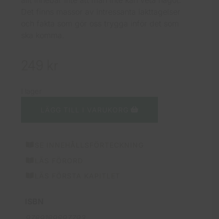
allt innebär inte att man inte kan veta något.
Det finns massor av intressanta iakttagelser
och fakta som gör oss trygga inför det som
ska komma.
249
kr
I lager
LÄGG TILL I VARUKORG
SE INNEHÅLLSFÖRTECKNING
LÄS FÖRORD
LÄS FÖRSTA KAPITLET
ISBN
9789189897793