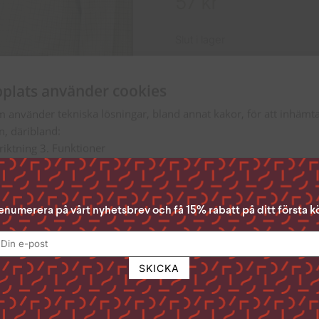
57
kr
Slut i lager
plats använder cookies
ISBN
9789
m använder tekniska lösningar, bland annat kakor, för att inhäm
en, däribland:
Ryggbredd
22
nriktning 3. Funktioner
Format
149 ×
Acceptera Alla” ger du ditt samtycke till samtliga syften. Du kan o
n du samtycker till genom att klicka i rutan bredvid syftet och se
enumerera på vårt nyhetsbrev och få 15% rabatt på ditt första k
Förlag
Libris
lst ta tillbaka ditt samtycke genom att klicka på den lilla ikonen 
 sidan.
Vikt
330
för att läsa mer om hur vi använder kakor och andra tekniska lösn
andlar personuppgifter
Läs mer
Bindning
Inbun
digt
Prestanda
Inriktning