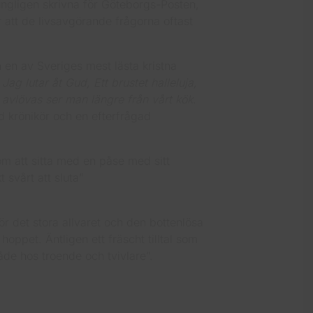
rungligen skrivna för Göteborgs-Posten,
 att de livsavgörande frågorna oftast
 en av Sveriges mest lästa kristna
m
Jag lutar åt Gud, Ett brustet halleluja,
 avlövas ser man längre från vårt kök
.
 krönikör och en efterfrågad
om att sitta med en påse med sitt
 svårt att sluta”
r det stora allvaret och den bottenlösa
hoppet. Äntligen ett fräscht tilltal som
åde hos troende och tvivlare”.