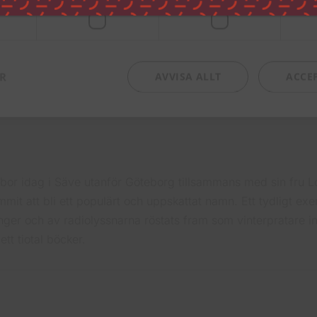
Utgivningsdatum
2010-
PublishingDate
2010-
ER
AVVISA ALLT
ACCE
r idag i Säve utanför Göteborg tillsammans med sin fru Lot
mmit att bli ett populärt och uppskattat namn. Ett tydligt ex
ger och av radiolyssnarna röstats fram som vinterpratare in
ett tiotal böcker.