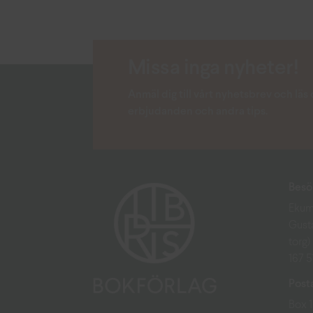
Missa inga nyheter!
Anmäl dig till vårt nyhetsbrev och lä
erbjudanden och andra tips.
Besö
Ekum
Gust
torg)
167 
Post
Box 