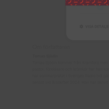
VISA DETALJ
Om författaren
Tomas Sjödin
Tomas Sjödin kommer från Kramfors men bo
pastor, föreläsare och krönikör har han ko
har sommarpratat i Sveriges Radio två gån
senast vid årsskiftet 2024. Han har skrivit 