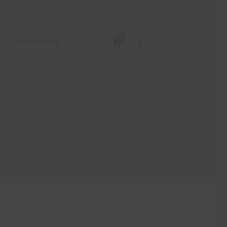
Press
Kontakt
0
e
Författarevent
d