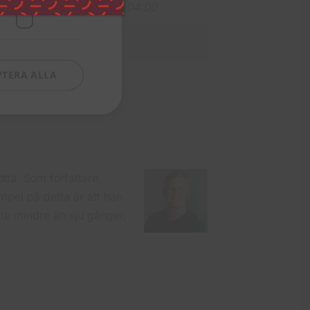
01-01T13:57:31.2311892-04:00
01-01
PTERA ALLA
ta. Som författare,
empel på detta är att han
te mindre än sju gånger,