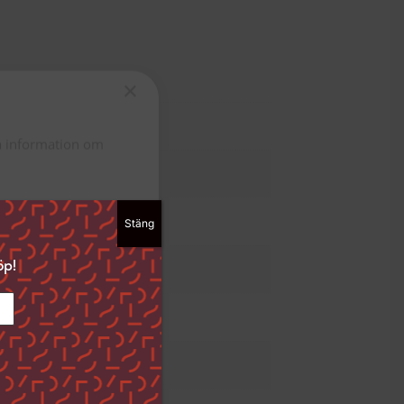
×
173871037
ta information om
 187
Stäng
ckså välja att
dan ”Spara
öp!
i det nedre
ingar och hur vi
den
Funktioner