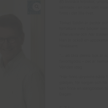
85 livsnära krönikor, ursp
samlade i en bok som visar
finns i det lilla livet.
Tomas Sjödin är pastor och
författare med böcker so
Eftervärme
och
När träden
Han är också en uppskattad
föreläsare.
“… att läsa denna bok är s
favoritgodis – det är hemskt
Världen idag
“Här finns utrymme både fö
glädjen, för sorgen och för 
kan finna en klangbotten b
Dagen