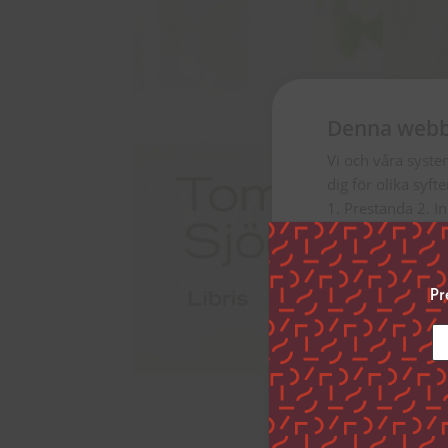
Denna webb
Vi och våra syste
dig för olika syft
1. Prestanda 2. I
Genom att klicka ”
uppge vilka syfte
Pr
inställningar”.
Du kan när som he
vänstra hörnet på
Klicka på länken 
inhämtar och beh
Strikt nödvän