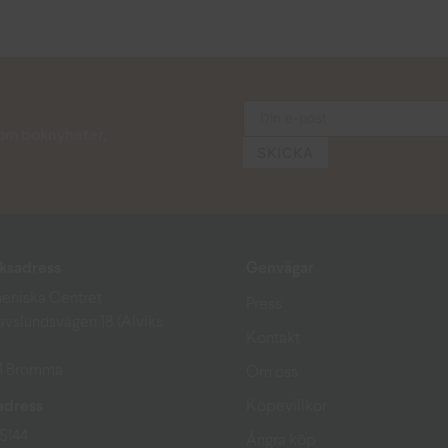
s om boknyheter,
ksadress
Genvägar
eniska Centret
Press
avslundsvägen 18 (Alviks
Kontakt
51 Bromma
Om oss
adress
Köpevillkor
15144
Ångra köp