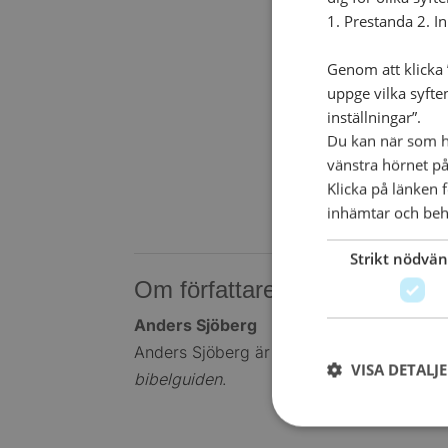
1. Prestanda 2. I
Genom att klicka ”
uppge vilka syfte
inställningar”.
Du kan när som he
vänstra hörnet på
Klicka på länken 
inhämtar och beh
Strikt nödvän
Om författaren
Anders Sjöberg
Anders Sjöberg är teol lic, bibellärare och
VISA DETALJ
bibelguiden
.