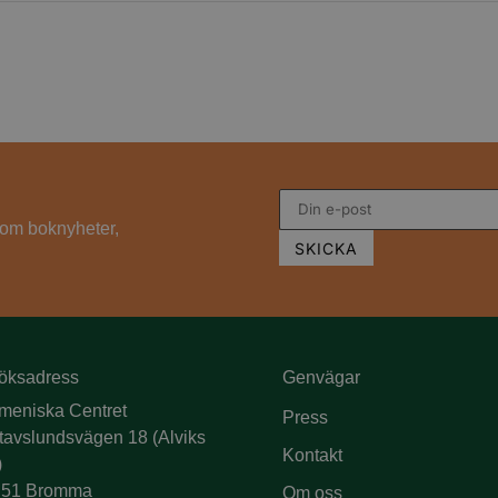
s om boknyheter,
öksadress
Genvägar
meniska Centret
Press
tavslundsvägen 18 (Alviks
Kontakt
)
 51 Bromma
Om oss