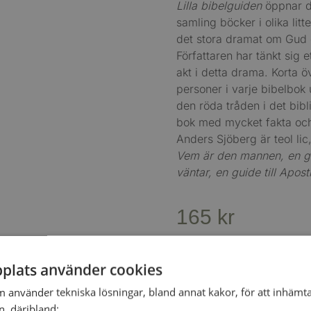
Lilla bibelguiden
öppnar dö
samling böcker i olika litt
det stora dramat om Gud 
Författaren har tänkt sig 
akt i detta drama. Korta ö
personer i varje bibelbok u
den röda tråden i det bib
bok med mycket fakta och
Anders Sjöberg är teol lic,
Vem är den mannen, en gui
väntar, en guide till Apos
165
kr
Slut i lager
plats använder cookies
m använder tekniska lösningar, bland annat kakor, för att inhäm
en, däribland:
ISBN
978