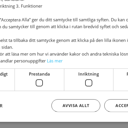
nriktning 3. Funktioner
Förlag
Libri
Acceptera Alla” ger du ditt samtycke till samtliga syften. Du kan o
n du samtycker till genom att klicka i rutan bredvid syftet och se
Utgivningsdatum
202
lst ta tillbaka ditt samtycke genom att klicka på den lilla ikonen 
Bindning
Häft
 sidan.
för att läsa mer om hur vi använder kakor och andra tekniska lösn
andlar personuppgifter
Läs mer
digt
Prestanda
Inriktning
 författare till bland annat
Vem är den mannen
,
Hela världe
ER
AVVISA ALLT
ACCE