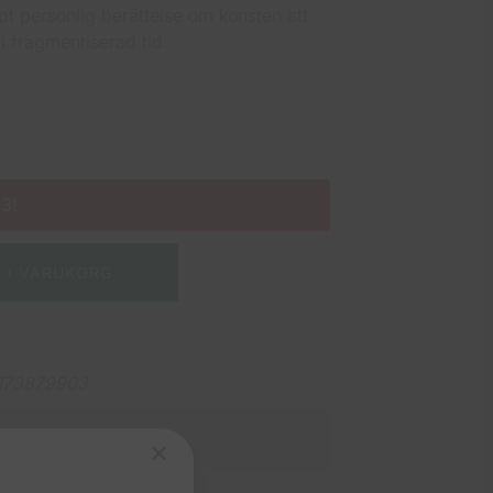
pt personlig berättelse om konsten att
 i fragmentiserad tid.
 3!
L I VARUKORG
173879903
s bokförlag
×