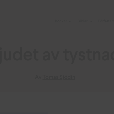
Böcker
Biblar
Författar
judet av tystna
Av
Tomas Sjödin