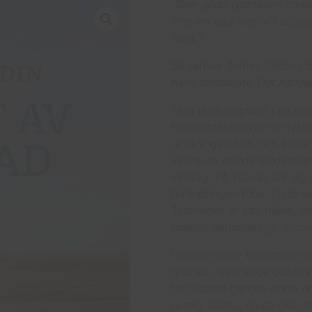
“Den goda tystnaden handlar
inte om vad man vill slippa
höra.”
Så skriver Tomas Sjödin i d
hans storsäljare
Det händer
Med utgångspunkt i en en
han upptäckten av en tystn
utrotningshotad, och sätter
införa en stunds medveten
vardag. På ytan är allt sig
förändringen total. I tystna
Tystnaden är inte målet, d
bönens vidunderliga, rymli
I boken möter författaren 
tystnad, lyssnande och bön
tar läsaren genom storm och
nattlig svärta, djupa skoga