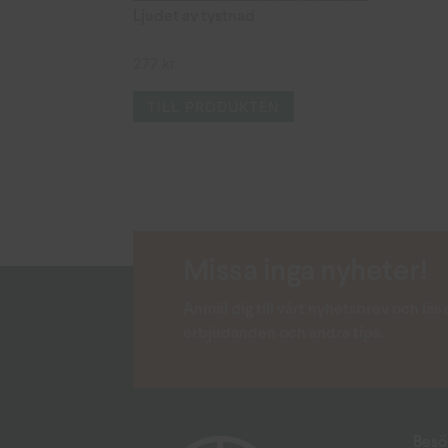
Ljudet av tystnad
277
kr
TILL PRODUKTEN
Missa inga nyheter!
Anmäl dig till vårt nyhetsbrev och lä
erbjudanden och andra tips.
Besö