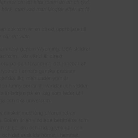
 mer om att hitta tonen än att bli tyst,
 höra, men vad man längtar efter att få
en bok som är en direkt uppföljare till
 när du vilar
.
sam resa genom Wyoming, USA skildrar
ad som i vår värld är direkt
 ord på den förändring det innebar att
 tystnad i annars ganska pratsam
 ganska likt, men under ytan är
den fanns dörrar till världar och vidder.
en är början på en väg som leder ut i
ga och rika universum.
människor med lång erfarenhet av
. Boken är en vindlade berättelse som
 stiltje, oro och frid, gryningar och
r och det avskilda hörnet i hemmet.