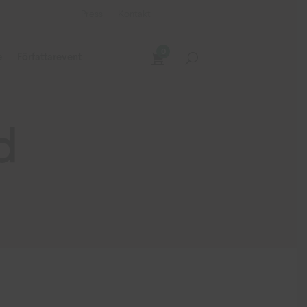
Press
Kontakt
0
e
Författarevent
d