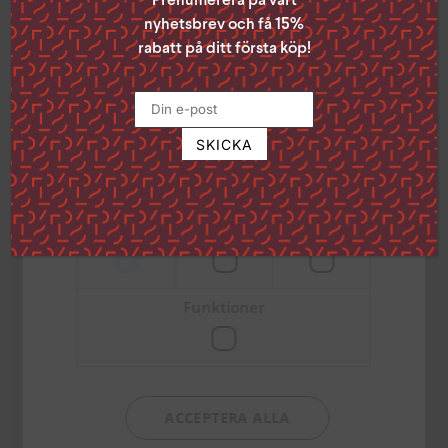
Prenumerera på vårt
samtycke genom att klicka på den lilla
nyhetsbrev och få 15%
ikonen i det nedre vänstra hörnet på
rabatt på ditt första köp!
sidan.
Klicka på länken för att läsa mer om hur vi
använder kakor och andra tekniska
lösningar och hur vi inhämtar och
behandlar personuppgifter
Läs mer
Strikt
Prestanda
Inriktning
nödvändigt
Parallellbibeln – Nya
testamentet i sex
NT 2026 Flexband
Funktioner
versioner
Mörkgrön
549
kr
179
kr
TILL PRODUKTEN
TILL PRODUKTEN
ACCEPTERA ALLA