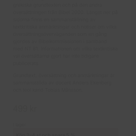
grekiska grundtexten och på den andra
översättningen från Bibel 2000. Längst ner på
sidorna finns en sammanställning av
textkritiska anmärkningar och notiser om vilka
översättningsöverväganden som en gång
gjordes av Bibelkommissionen i samband
med NT 81. Informationen om vilka textkritiska
val översättarna gjort har inte tidigare
publicerats.
Grundtext, översättning och anmärkningar är
sammanställda av docent Anders Ekenberg
och teol kand Tobias Månsson.
499
kr
I lager
Köp 2–4 st och spara 5 %