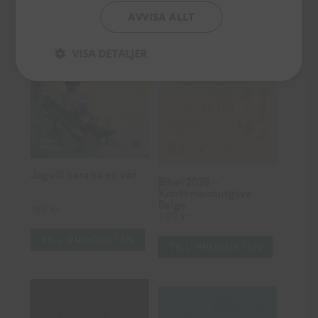
AVVISA ALLT
VISA DETALJER
Jag vill bara ha en vän
Bibel 2026 –
Konfirmandutgåva
Beige
189
kr
269
kr
TILL PRODUKTEN
TILL PRODUKTEN