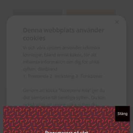
×
Denna webbplats använder
cookies
Vi och våra system använder tekniska
lösningar, bland annat kakor, för att
inhämta information om dig för olika
syften, däribland:
1. Prestanda 2. Inriktning 3. Funktioner
Genom att klicka ”Acceptera Alla” ger du
NT 2026 Flexband
NT 2026 Flexband Gul
ditt samtycke till samtliga syften. Du kan
Ljusblå
också välja att uppge vilka syften du
179
kr
179
kr
samtycker till genom att klicka i rutan
Stäng
bredvid syftet och sedan ”Spara
TILL PRODUKTEN
TILL PRODUKTEN
inställningar”.
Du kan när som helst ta tillbaka ditt