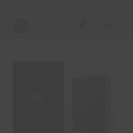
Fraktfritt över 499 kr Leverans 2–4 dagar
0