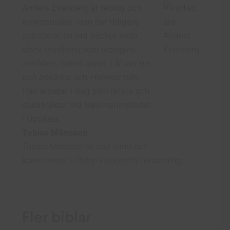
Anders Ekenberg är teolog och
kyrkomusiker. Han har tidigare
publicerat en rad böcker inom
såväl musikens som teologins
områden, bland annat
Låt oss be
och bekänna
och
Herrens bön.
Han arbetar i dag som lärare och
studierektor vid Newmaninstitutet
i Uppsala.
Tobias Månsson
Tobias Månsson är teol kand och
komminister i Osby-Visseltofta församling.
Fler biblar