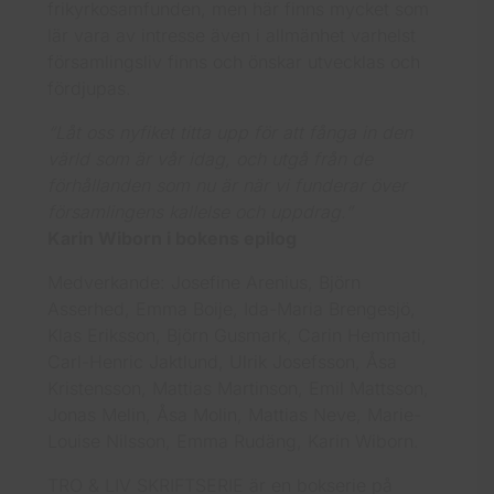
frikyrkosamfunden, men här finns mycket som
lär vara av intresse även i allmänhet varhelst
församlingsliv finns och önskar utvecklas och
fördjupas.
“Låt oss nyfiket titta upp för att fånga in den
värld som är vår idag, och utgå från de
förhållanden som nu är när vi funderar över
församlingens kallelse och uppdrag.”
Karin Wiborn i bokens epilog
Medverkande: Josefine Arenius, Björn
Asserhed, Emma Boije, Ida-Maria Brengesjö,
Klas Eriksson, Björn Gusmark, Carin Hemmati,
Carl-Henric Jaktlund, Ulrik Josefsson, Åsa
Kristensson, Mattias Martinson, Emil Mattsson,
Jonas Melin, Åsa Molin, Mattias Neve, Marie-
Louise Nilsson, Emma Rudäng, Karin Wiborn.
TRO & LIV SKRIFTSERIE är en bokserie på