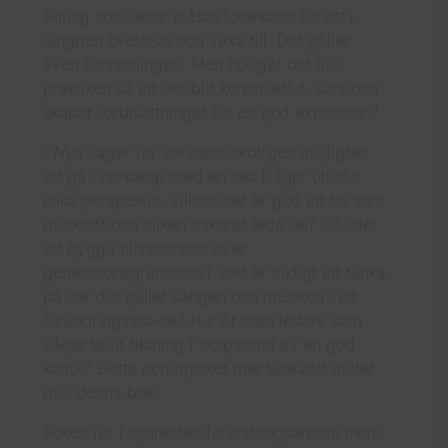
Allting som lever måste förändras för att i
längden överleva och växa till. Det gäller
även församlingen. Men hur går det till i
praktiken så att det blir konstruktivt, sunt och
skapar förutsättningar för en god expansion?
I
Nya vägar för världens skull
ges möjlighet
att gå i närkamp med en rad frågor utifrån
olika perspektiv. Vilken iver är god att ha som
drivkraft och vilken riskerar leda fel? Går det
att bygga tillsammans över
generationsgränserna? Vad är viktigt att tänka
på när det gäller sången och musiken i ett
förändringsarbete? Hur är man ledare som
vågar ta ut riktning i skapandet av en god
kultur? Detta och mycket mer tänkvärt möter
du i denna bok.
Boken rör i synnerhet förändringsarbete inom