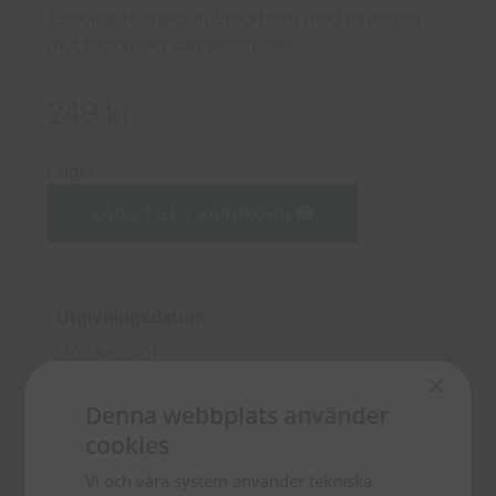
Enskilda Högskolan Stockholm med inriktning
mot teologiska samtidsstudier.
249
kr
I lager
LÄGG TILL I VARUKORG
Utgivningsdatum
2023-06-01
×
Förlag
Denna webbplats använder
Libris bokförlag
cookies
ISBN
Vi och våra system använder tekniska