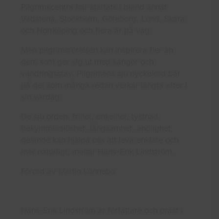
Pilgrimscentra har startats i bland annat
Vadstena, Stockholm, Göteborg, Lund, Skara
och Norrköping och flera är på väg.
Men pilgrimsrörelsen kan inspirera fler än
dem som ger sig ut med kängor och
vandringsstav. Pilgrimens sju nyckelord bär
på det som många redan verkar längta efter i
sin vardag.
De sju orden: frihet, enkelhet, tystnad,
bekymmerslöshet, långsamhet, andlighet,
delande kan hjälpa oss att leva enklare och
mer naturligt, menar Hans-Erik Lindström.
Förord av Martin Lönnebo.
Hans-Erik Lindström är författare och präst i