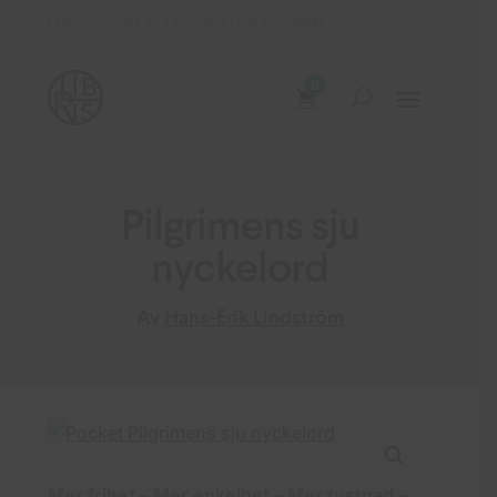
Fraktfritt över 499 kr Leverans 2–4 dagar
0
Pilgrimens sju
nyckelord
Av
Hans-Erik Lindström
Mer frihet – Mer enkelhet – Mer tystnad –