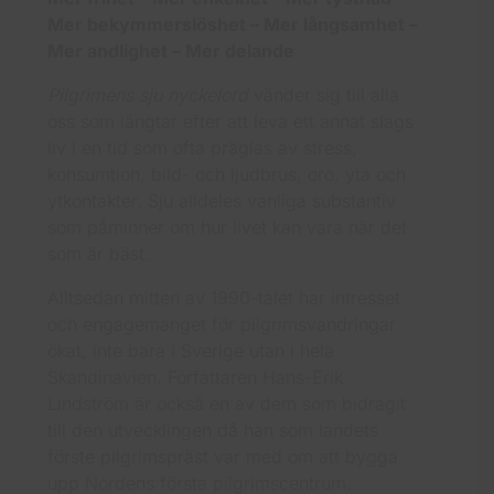
Mer bekymmerslöshet – Mer långsamhet –
Mer andlighet – Mer delande
Pilgrimens sju nyckelord
vänder sig till alla
oss som längtar efter att leva ett annat slags
liv i en tid som ofta präglas av stress,
konsumtion, bild- och ljudbrus, oro, yta och
ytkontakter. Sju alldeles vanliga substantiv
som påminner om hur livet kan vara när det
som är bäst.
Alltsedan mitten av 1990-talet har intresset
och engagemanget för pilgrimsvandringar
ökat, inte bara i Sverige utan i hela
Skandinavien. Författaren Hans-Erik
Lindström är också en av dem som bidragit
till den utvecklingen då han som landets
förste pilgrimspräst var med om att bygga
upp Nordens första pilgrimscentrum.