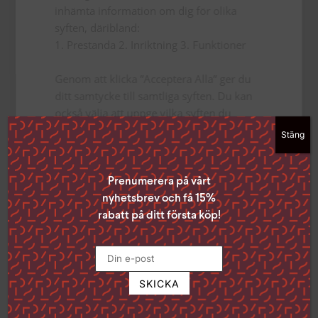
ISBN
inhämta information om dig för olika
syften, däribland:
9789173878456
1. Prestanda 2. Inriktning 3. Funktioner
Förlag
Genom att klicka ”Acceptera Alla” ger du
Libris förlag
ditt samtycke till samtliga syften. Du kan
Utgivningsdatum
också välja att uppge vilka syften du
samtycker till genom att klicka i rutan
2020-05-27
Stäng
bredvid syftet och sedan ”Spara
Bindning
inställningar”.
Du kan när som helst ta tillbaka ditt
Pocket
Prenumerera på vårt
samtycke genom att klicka på den lilla
nyhetsbrev och få 15%
ikonen i det nedre vänstra hörnet på
rabatt på ditt första köp!
sidan.
Klicka på länken för att läsa mer om hur vi
använder kakor och andra tekniska
Om författaren
lösningar och hur vi inhämtar och
behandlar personuppgifter
Läs mer
Hans-Erik Lindström