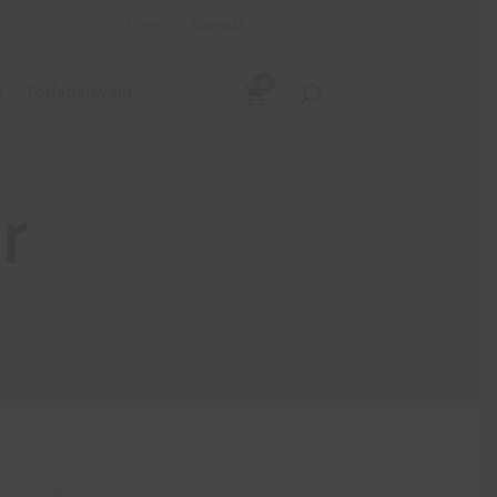
Press
Kontakt
0
e
Författarevent
r