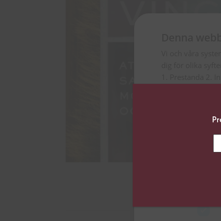
Denna webb
Vi och våra syste
dig för olika syft
1. Prestanda 2. I
Genom att klicka ”
uppge vilka syfte
Pr
inställningar”.
Du kan när som he
vänstra hörnet på
Klicka på länken 
inhämtar och beh
Strikt nödvän