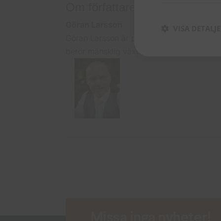
Om författaren
Göran Larsson
VISA DETALJ
Göran Larsson är präst och leg. psykoter
berör mänsklig växt och mognad och för
Missa inga nyheter!