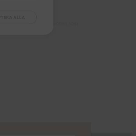
PTERA ALLA
tigt anlitad föreläsare i ämnen som
i över 12 000 exemplar.