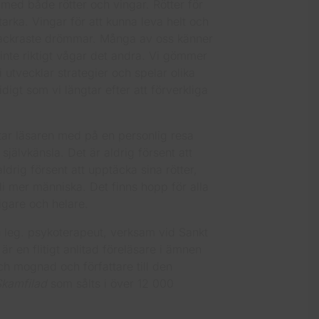
med både rötter och vingar. Rötter för
tarka. Vingar för att kunna leva helt och
 vackraste drömmar. Många av oss känner
 inte riktigt vågar det andra. Vi gömmer
 utvecklar strategier och spelar olika
idigt som vi längtar efter att förverkliga
tar läsaren med på en personlig resa
 självkänsla. Det är aldrig försent att
aldrig försent att upptäcka sina rötter,
li mer människa. Det finns hopp för alla
igare och helare.
 leg. psykoterapeut, verksam vid Sankt
är en flitigt anlitad föreläsare i ämnen
h mognad och författare till den
kamfilad
som sålts i över 12 000