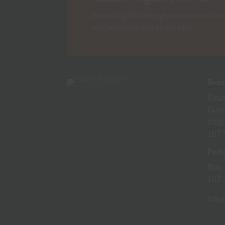
Anmäl dig till vårt nyhetsbrev och lä
erbjudanden och andra tips.
Besö
Ekum
Gust
torg)
167
Post
Box 
167
info@