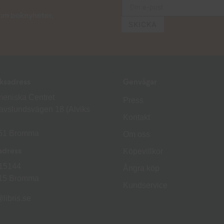
s om boknyheter,
ksadress
Genvägar
eniska Centret
Press
avslundsvägen 18 (Alviks
Kontakt
 51 Bromma
Om oss
Köpevillkor
adress
15144
Ångra köp
 15 Bromma
Kundservice
libris.se