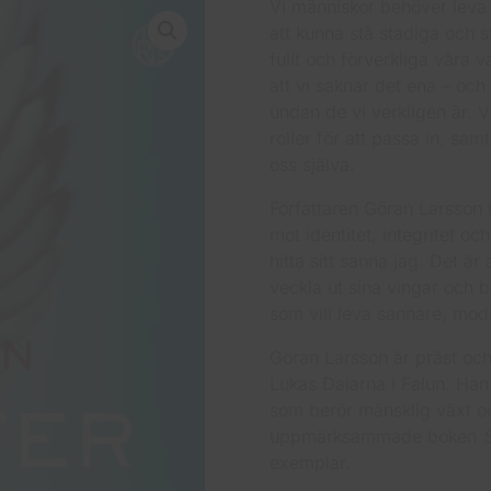
Vi människor behöver leva 
att kunna stå stadiga och s
fullt och förverkliga våra
att vi saknar det ena – och
undan de vi verkligen är. Vi
roller för att passa in, samt
oss själva.
Författaren Göran Larsson 
mot identitet, integritet och
hitta sitt sanna jag. Det är 
veckla ut sina vingar och b
som vill leva sannare, mod
Göran Larsson är präst och
Lukas Dalarna i Falun. Han 
som berör mänsklig växt oc
uppmärksammade boken
S
exemplar.