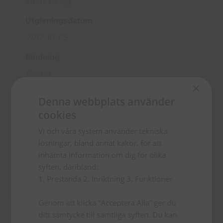
Libris förlag
Utgivningsdatum
2017-10-05
Bindning
Pocket
×
Vikt
Denna webbplats använder
270
cookies
Översättare
Vi och våra system använder tekniska
lösningar, bland annat kakor, för att
Daniel Braw
inhämta information om dig för olika
Formgivare
syften, däribland:
1. Prestanda 2. Inriktning 3. Funktioner
Maria Mannberg
Genom att klicka ”Acceptera Alla” ger du
ditt samtycke till samtliga syften. Du kan