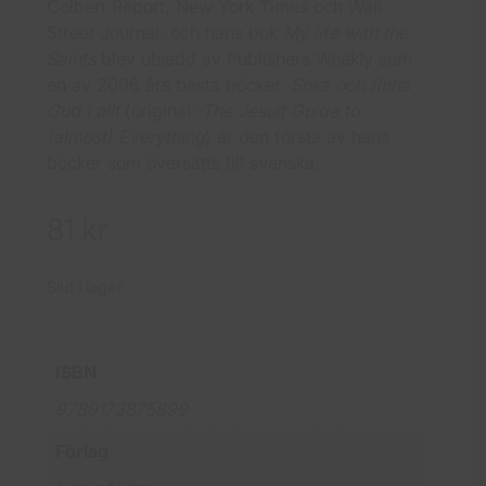
Colbert Report, New York Times och Wall
Street Journal, och hans bok
My life with the
Saints
blev utsedd av Publishers Weekly som
en av 2006 års bästa böcker.
Söka och finna
Gud i allt
(original:
The Jesuit Guide to
(almost) Everything
) är den första av hans
böcker som översätts till svenska.
81
kr
Slut i lager
ISBN
9789173875899
Förlag