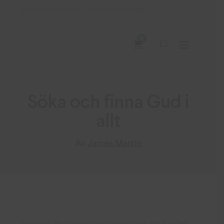
Fraktfritt över 499 kr Leverans 2–4 dagar
0
Söka och finna Gud i
allt
Av
James Martin
Ignatius av Loyola som grundade jesuitorden