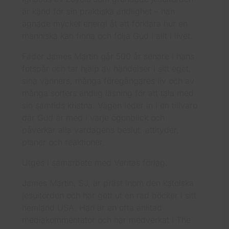
är känd för sin praktiska andlighet – han
ägnade mycket energi åt att förklara hur en
människa kan finna och följa Gud i allt i livet.
Fader James Martin går 500 år senare i hans
fotspår och tar hjälp av händelser i sitt eget,
sina vänners, många föregångares liv och av
många sorters andlig läsning för att tala med
sin samtids kristna. Vägen leder in i en tillvaro
där Gud är med i varje ögonblick och
påverkar alla vardagens beslut, attityder,
planer och reaktioner.
Utges i samarbete med Veritas förlag.
James Martin, SJ, är präst inom den katolska
jesuitorden och har gett ut en rad böcker i sitt
hemland USA. Han är en ofta anlitad
mediakommentator och har medverkat i The