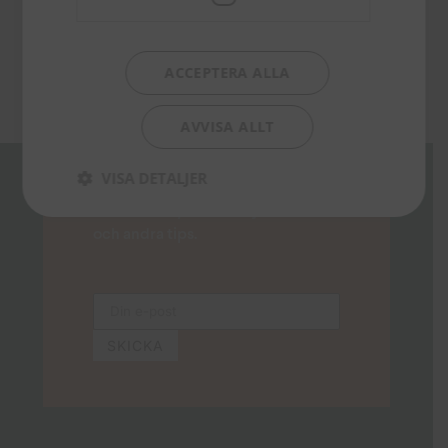
ACCEPTERA ALLA
AVVISA ALLT
Missa inga nyheter!
VISA DETALJER
Anmäl dig till vårt nyhetsbrev och
läs om boknyheter, erbjudanden
och andra tips.