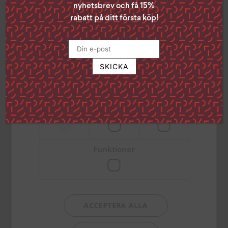
samtycke genom att klicka på den lilla
nyhetsbrev och få 15%
ikonen i det nedre vänstra hörnet på
rabatt på ditt första köp!
sidan.
Du kanske också gillar …
Klicka på länken för att läsa mer om hur vi
använder kakor och andra tekniska
lösningar och hur vi inhämtar och
Urchin och korparnas
behandlar personuppgifter
Urchin och de
Läs mer
krig
dansande stjärnorna
Strikt
Prestanda
Inriktning
282
kr
282
kr
nödvändigt
TILL PRODUKTEN
TILL PRODUKTEN
Funktioner
Urchin och Hjärtstenen
ACCEPTERA ALLA
282
kr