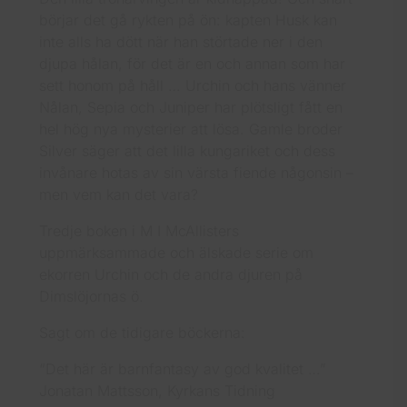
börjar det gå rykten på ön: kapten Husk kan
inte alls ha dött när han störtade ner i den
djupa hålan, för det är en och annan som har
sett honom på håll … Urchin och hans vänner
Nålan, Sepia och Juniper har plötsligt fått en
hel hög nya mysterier att lösa. Gamle broder
Silver säger att det lilla kungariket och dess
invånare hotas av sin värsta fiende någonsin –
men vem kan det vara?
Tredje boken i M I McAllisters
uppmärksammade och älskade serie om
ekorren Urchin och de andra djuren på
Dimslöjornas ö.
Sagt om de tidigare böckerna:
“Det här är barnfantasy av god kvalitet …”
Jonatan Mattsson, Kyrkans Tidning