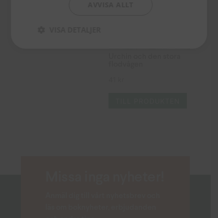
TILL PRODUKTEN
AVVISA ALLT
VISA DETALJER
Urchin och den stora
flodvågen
41
kr
TILL PRODUKTEN
Missa inga nyheter!
Anmäl dig till vårt nyhetsbrev och
läs om boknyheter, erbjudanden