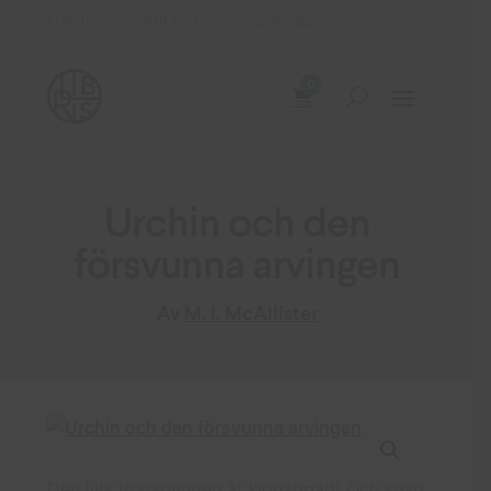
Fraktfritt över 499 kr Leverans 2–4 dagar
0
Urchin och den
försvunna arvingen
Av
M. I. McAllister
Den lilla tronarvingen är kidnappad! Och snart