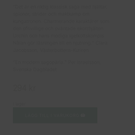
“Det är en riktig klassisk saga med hjältar,
spioner, strider och maktkamp om
kungatronen. Charmerande karaktärer som
den ofrivillige och oväntade ekorrhjälten
Urchin och hans modiga igelkottskompis
Nålan gör läsningen till en njutning.” Clara
Jacobsson, Västerbottens-Kuriren
“En modern sagopärla.” Per Israelsson,
Svenska Dagbladet
294
kr
I lager
LÄGG TILL I VARUKORG