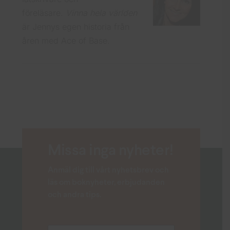
föreläsare.
Vinna hela världen
är Jennys egen historia från
åren med Ace of Base.
Missa inga nyheter!
Anmäl dig till vårt nyhetsbrev och
läs om boknyheter, erbjudanden
och andra tips.