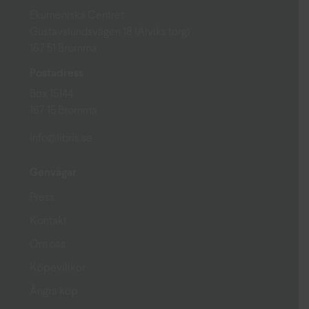
Ekumeniska Centret
Gustavslundsvägen 18 (Alviks torg)
167 51 Bromma
Postadress
Box 15144
167 15 Bromma
info@libris.se
Genvägar
Press
Kontakt
Om oss
Köpevillkor
Ångra köp