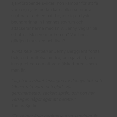
självförtroende sviktar, hon kämpar för att få
vara sig själv medan karusellen snurrar allt
snabbare, och en natt bryter sig en tysk
beundrarinna in i hennes sovrum och
attackerar henne med kniv. Jenny vägrar bli
ett offer. Men vem är hon nu? Var finns
glädjen i musiken och livet?
Vinna hela världen
är Jenny Berggrens första
bok, en berättelse om tro, om självbild, om
integritet och om att vara älskad precis som
man är.
“Jag har avslutat läsningen av Jennys bok och
känner mig varm och glad. Väl
genomarbetad, vackert språk, och hon har
verkligen något eget att berätta.”
Tomas Sjödin
“En väldigt ärlig berättelse som samtidigt är