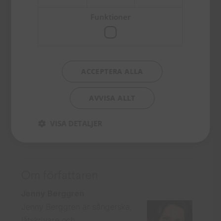
9789173874533
Funktioner
Förlag
Libris förlag
Utgivningsdatum
ACCEPTERA ALLA
2015-10-02
Bindning
AVVISA ALLT
Pocket
VISA DETALJER
Om författaren
Jenny Berggren
Jenny Berggren är sångerska,
låtskrivare och