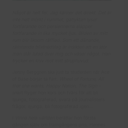
Något är helt fel. Jag känner det direkt. Det är
inte helt mörkt i rummet, gatlyktan lyser
fortfarande och persiennerna släpper
fortfarande in lika mycket ljus. Bilden av mitt
rum blir liksom räfflad. Som ett dånande,
rämnande blixtnedslag är insikten att en stor
man står lutad över mig och väser något. Han
trycker en kniv mot mitt struphuvud.
Jenny Berggren ska just ta studenten när Ace
of Base börjar ta fart.
Wheel of Fortune
,
All
that she wants
,
Happy Nation
,
The Sign
–
snart flyger hon kors och tvärs för att bli
sjunga, fotograferad, svara på journalisters
frågor, sjunga, bli fotograferad igen…
I
Vinna hela världen
berättar hon första
gången själv om framgångens pris. Hennes