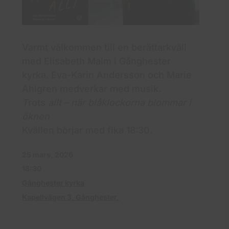
Varmt välkommen till en berättarkväll
med Elisabeth Malm i Gånghester
kyrka. Eva-Karin Andersson och Marie
Ahlgren medverkar med musik.
T
rots
allt – när blåklockorna blommar i
öknen
Kvällen börjar med fika 18:30.
25 mars, 2026
18:30
Gånghester kyrka
Kapellvägen 3, Gånghester,