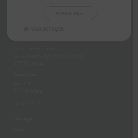
AVVISA ALLT
VISA DETALJER
Besöksadress
Ekumeniska Centret
Gustavslundsvägen 18 (Alviks torg)
167 51 Bromma
Postadress
Box 15144
167 15 Bromma
info@libris.se
Genvägar
Press