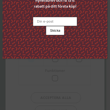
samtycke genom att klicka på den lilla
nyhetsbrev och få 15%
ikonen i det nedre vänstra hörnet på
rabatt på ditt första köp!
sidan.
Klicka på länken för att läsa mer om hur vi
använder kakor och andra tekniska
lösningar och hur vi inhämtar och
behandlar personuppgifter
Läs mer
Strikt
Prestanda
Inriktning
nödvändigt
Funktioner
ACCEPTERA ALLA