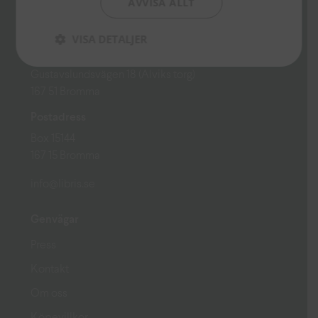
AVVISA ALLT
Besöksadress
VISA DETALJER
Ekumeniska Centret
Gustavslundsvägen 18 (Alviks torg)
167 51 Bromma
Postadress
Box 15144
167 15 Bromma
info@libris.se
Genvägar
Press
Kontakt
Om oss