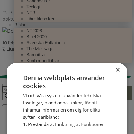
Sångböcker
Teologi
Författarevent med Jeanette och Maria som är på
NTB
bokturné med
Guide till den perfekta familjen
.
Librisklassiker
Biblar
NT2026
Bibel 2000
Svenska Folkbibeln
10 februari, 2024
09:00
Betelkyrkan, Ljungby
Södra Torggatan
The Message
7, Ljungby,
Barnbiblar
Konfirmandbiblar
Författare
×
Författarevent
Denna webbplats använder
0
cookies
Produktsökning
Vi och våra system använder tekniska
lösningar, bland annat kakor, för att
inhämta information om dig för olika
syften, däribland:
1. Prestanda 2. Inriktning 3. Funktioner