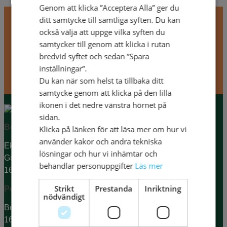
Genom att klicka ”Acceptera Alla” ger du
Missa inga nyheter!
ditt samtycke till samtliga syften. Du kan
också välja att uppge vilka syften du
Anmäl dig till vårt nyhetsbrev och läs om
samtycker till genom att klicka i rutan
boknyheter, erbjudanden och andra tips.
bredvid syftet och sedan ”Spara
inställningar”.
Du kan när som helst ta tillbaka ditt
samtycke genom att klicka på den lilla
ikonen i det nedre vänstra hörnet på
sidan.
Besöksadress
Klicka på länken för att läsa mer om hur vi
använder kakor och andra tekniska
Ekumeniska Centret
lösningar och hur vi inhämtar och
Gustavslundsvägen 18 (Alviks torg)
behandlar personuppgifter
Läs mer
167 51 Bromma
Strikt
Prestanda
Inriktning
Postadress
nödvändigt
Box 15144
167 15 Bromma