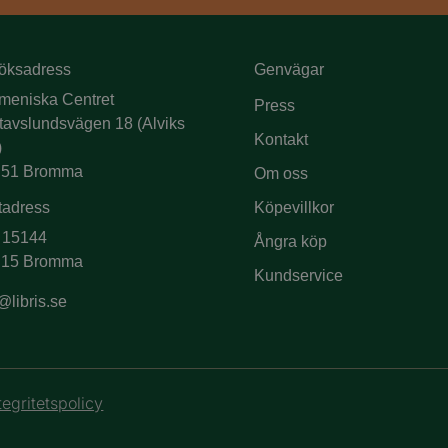
öksadress
Genvägar
meniska Centret
Press
tavslundsvägen 18 (Alviks
Kontakt
)
 51 Bromma
Om oss
tadress
Köpevillkor
 15144
Ångra köp
 15 Bromma
Kundservice
@libris.se
tegritetspolicy