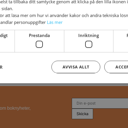
lst ta tillbaka ditt samtycke genom att klicka på den lilla ikonen 
 sidan.
för att läsa mer om hur vi använder kakor och andra tekniska lösn
andlar personuppgifter
Läs mer
digt
Prestanda
Inriktning
ER
AVVISA ALLT
ACCE
s om boknyheter,