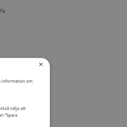
fa
,
×
ta information om
ckså välja att
dan ”Spara