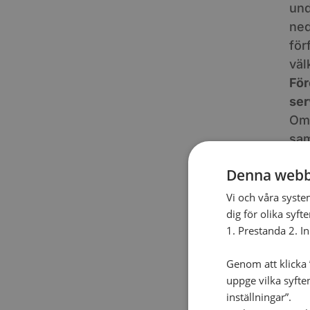
und
ned
för
vä
För
ser
Om 
sam
Denna webb
8 fe
19:0
Vi och våra syste
Skil
dig för olika syft
Skol
1. Prestanda 2. I
Genom att klicka ”
uppge vilka syfte
inställningar”.