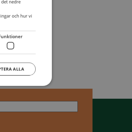
i det nedre
ingar och hur vi
Funktioner
PTERA ALLA