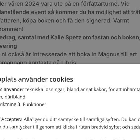
er våren 2024 vara ute på en författarturné. Vid
anstående event så kommer du ha möjlighet att träf
fattaren, köpa boken och få den signerad. Varmt
lkommen!
edrag, samtal med Kalle Spetz om fastan och boken
vering
ni också är intresserade att boka in Magnus till ert
manhang kontakta då Libris.
plats använder cookies
bruari, 2024
0 - 21:00
m använder tekniska lösningar, bland annat kakor, för att inhäm
linge missionshus
en, däribland:
gatan 16, Skillinge,
nriktning 3. Funktioner
Acceptera Alla” ger du ditt samtycke till samtliga syften. Du kan o
n du samtycker till genom att klicka i rutan bredvid syftet och se