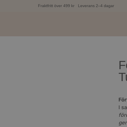
Fraktfritt över 499 kr Leverans 2–4 dagar
F
T
För
I s
för
gen