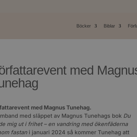
Böcker
Biblar
Förf
örfattarevent med Magnu
unehag
fattarevent med Magnus Tunehag.
amband med släppet av Magnus Tunehags bok
Du
de mig ut i frihet – en vandring med ökenfäderna
om fastan
i januari 2024 så kommer Tunehag att