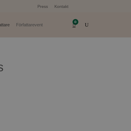
Press
Kontakt
0
attare
Författarevent
s