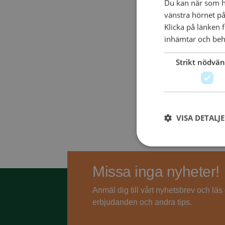
Du kan när som he
vänstra hörnet på
Klicka på länken 
inhämtar och beh
Strikt nödvän
VISA DETALJ
Missa inga nyheter!
Anmäl dig till vårt nyhetsbrev och lä
erbjudanden och andra tips.