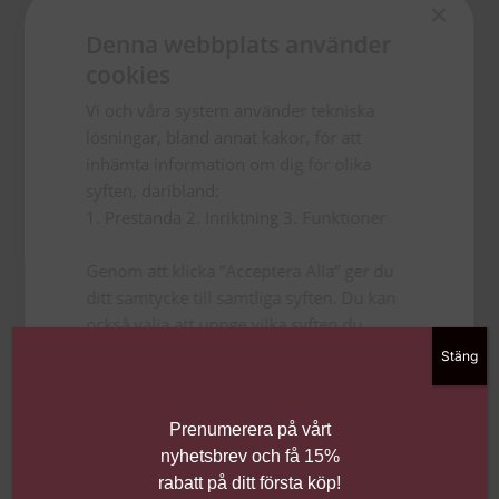
×
Denna webbplats använder
cookies
Vi och våra system använder tekniska
lösningar, bland annat kakor, för att
inhämta information om dig för olika
syften, däribland:
1. Prestanda 2. Inriktning 3. Funktioner
Genom att klicka ”Acceptera Alla” ger du
ditt samtycke till samtliga syften. Du kan
också välja att uppge vilka syften du
samtycker till genom att klicka i rutan
Stäng
bredvid syftet och sedan ”Spara
inställningar”.
Du kan när som helst ta tillbaka ditt
Prenumerera på vårt
samtycke genom att klicka på den lilla
nyhetsbrev och få 15%
ikonen i det nedre vänstra hörnet på
rabatt på ditt första köp!