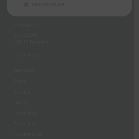
VISA DETALJER
Gustavslundsvägen 18 (Alviks torg)
167 51 Bromma
Postadress
Box 15144
167 15 Bromma
info@libris.se
Genvägar
Press
Kontakt
Om oss
Köpevillkor
Ångra köp
Kundservice