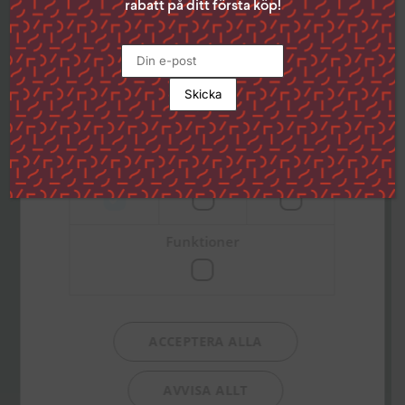
ikonen i det nedre vänstra hörnet på
rabatt på ditt första köp!
sidan.
Klicka på länken för att läsa mer om hur vi
använder kakor och andra tekniska
lösningar och hur vi inhämtar och
behandlar personuppgifter
Läs mer
Strikt
Prestanda
Inriktning
nödvändigt
Funktioner
ACCEPTERA ALLA
AVVISA ALLT