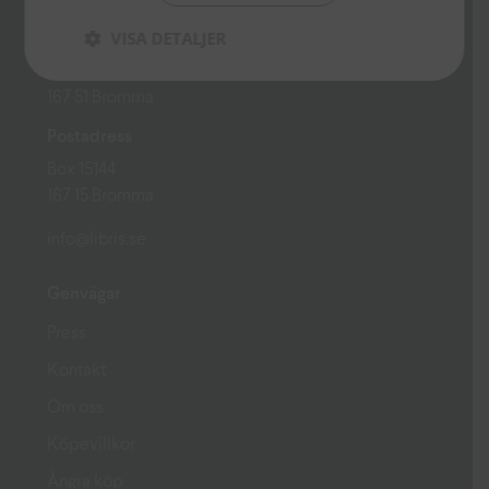
Besöksadress
VISA DETALJER
Ekumeniska Centret
Gustavslundsvägen 18 (Alviks torg)
167 51 Bromma
Postadress
Box 15144
167 15 Bromma
info@libris.se
Genvägar
Press
Kontakt
Om oss
Köpevillkor
Ångra köp