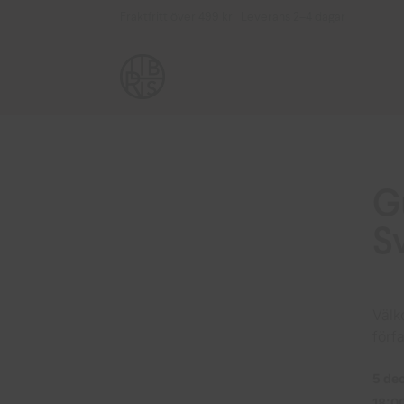
Fraktfritt över 499 kr Leverans 2–4 dagar
G
S
Välk
förfa
5 de
18:0