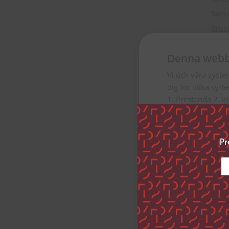
Saro
Brun
Denna webb
Vi och våra syste
dig för olika syft
1. Prestanda 2. I
Genom att klicka ”
uppge vilka syfte
Pr
inställningar”.
Du kan när som he
vänstra hörnet på
Klicka på länken 
inhämtar och beh
Strikt nödvän