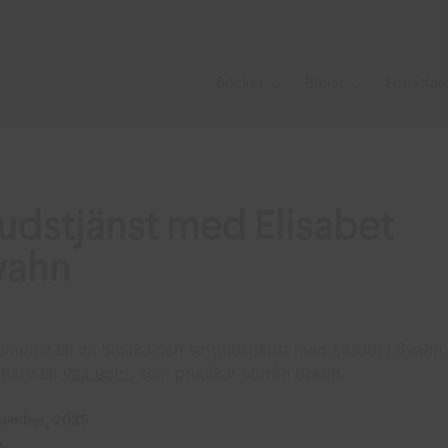
Böcker
Biblar
Författar
udstjänst med Elisabet
vahn
ommen till en Smaka och se-gudstjänst med Elisabet Svahn,
ttare till
Väx upp!
, som predikar utifrån boken.
cember, 2025
0