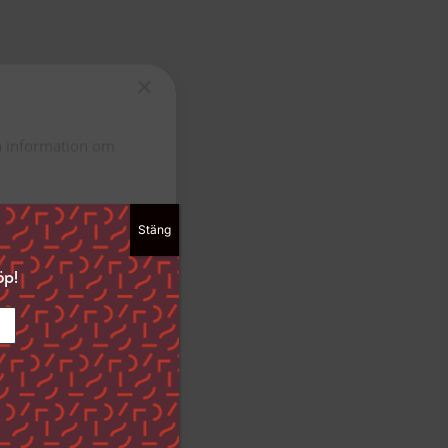
×
ta information om
Stäng
ckså välja att
dan ”Spara
öp!
i det nedre
ingar och hur vi
Funktioner