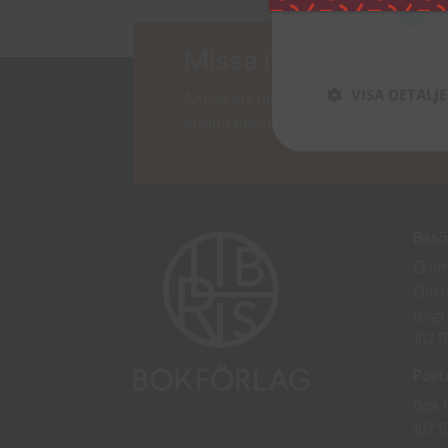
Missa inga nyheter!
VISA DETALJ
Anmäl dig till vårt nyhetsbrev och lä
erbjudanden och andra tips.
Besö
Ekum
Gust
torg)
167 
Post
Box 
167 