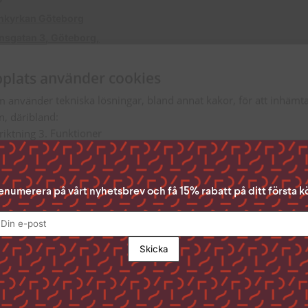
nkyrkan Göteborg
nsgatan 3, Göteborg,
plats använder cookies
m använder tekniska lösningar, bland annat kakor, för att inhäm
en, däribland:
nriktning 3. Funktioner
Acceptera Alla” ger du ditt samtycke till samtliga syften. Du kan o
n du samtycker till genom att klicka i rutan bredvid syftet och se
enumerera på vårt nyhetsbrev och få 15% rabatt på ditt första k
lst ta tillbaka ditt samtycke genom att klicka på den lilla ikonen 
 sidan.
för att läsa mer om hur vi använder kakor och andra tekniska lösn
andlar personuppgifter
Läs mer
digt
Prestanda
Inriktning