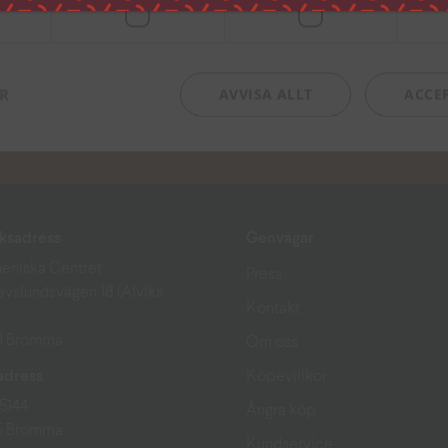
ER
AVVISA ALLT
ACCE
s om boknyheter,
ksadress
Genvägar
eniska Centret
Press
avslundsvägen 18 (Alviks
Kontakt
51 Bromma
Om oss
adress
Köpevillkor
15144
Ångra köp
15 Bromma
Kundservice