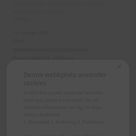
Förnyelsehelg. Om den helige Ande och
längtan efter väckelse
Lördag
25 oktober, 2025
14:00
Mössebergskyrkan/EFS Mösseberg
Danska vägen 132, Falköping,
×
Denna webbplats använder
cookies
Vi och våra system använder tekniska
lösningar, bland annat kakor, för att
inhämta information om dig för olika
syften, däribland:
1. Prestanda 2. Inriktning 3. Funktioner