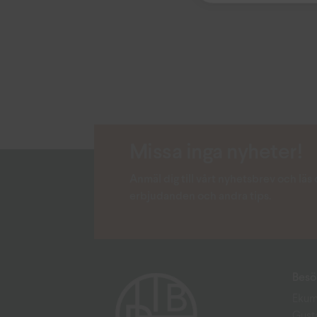
Missa inga nyheter!
Anmäl dig till vårt nyhetsbrev och lä
erbjudanden och andra tips.
Besö
Ekum
Gust