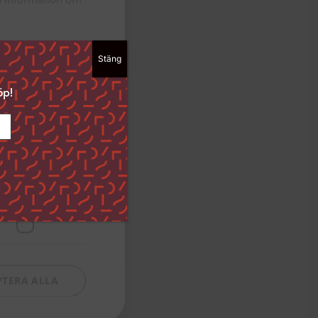
»
Stäng
ckså välja att
dan ”Spara
öp!
i det nedre
ingar och hur vi
Funktioner
PTERA ALLA