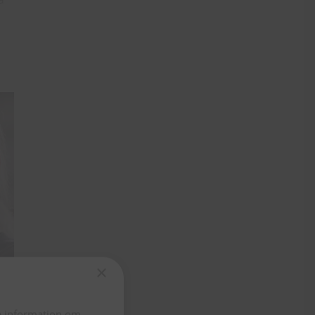
×
ta information om