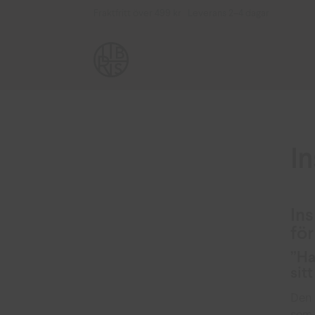
Fraktfritt över 499 kr Leverans 2–4 dagar
In
Ins
för
”Ha
sit
Den 
som 