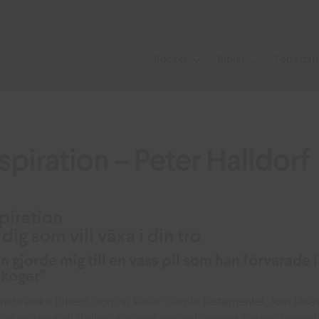
Böcker
Biblar
Författar
spiration – Peter Halldorf
piration
 dig som vill växa i din tro
n gjorde mig till en vass pil som han förvarade i
t koger”
hebreiska Bibeln, som vi kallar Gamla testamentet, kan läsa
en existentiell thriller där profeter och poeter rubbar invand