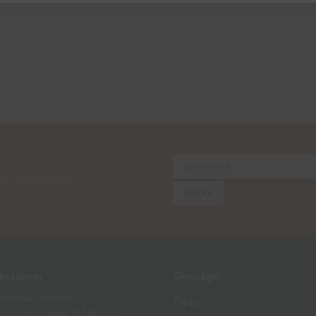
s om boknyheter,
ksadress
Genvägar
eniska Centret
Press
avslundsvägen 18 (Alviks