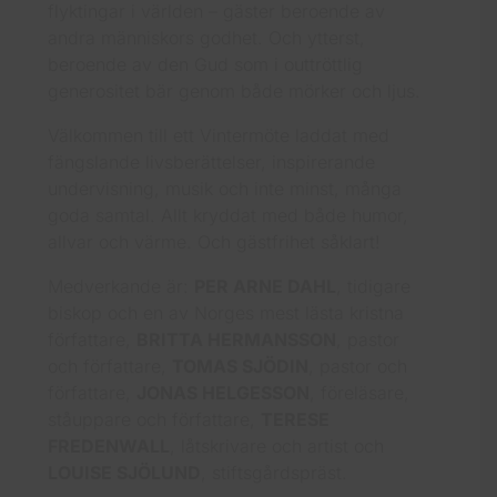
flyktingar i världen – gäster beroende av
andra människors godhet. Och ytterst,
beroende av den Gud som i outtröttlig
generositet bär genom både mörker och ljus.
Välkommen till ett Vintermöte laddat med
fängslande livsberättelser, inspirerande
undervisning, musik och inte minst, många
goda samtal. Allt kryddat med både humor,
allvar och värme. Och gästfrihet såklart!
Medverkande är:
PER ARNE DAHL
, tidigare
biskop och en av Norges mest lästa kristna
författare,
BRITTA HERMANSSON
, pastor
och författare,
TOMAS SJÖDIN
, pastor och
författare,
JONAS HELGESSON
, föreläsare,
ståuppare och författare,
TERESE
FREDENWALL
, låtskrivare och artist och
LOUISE SJÖLUND
, stiftsgårdspräst.