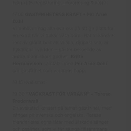
Från kl 15 Registrering, inkvartering & kaffe
17.00
GÄSTFRIHETENS KRAFT • Per Arne
Dahl
Vi behöver nog alla öva oss på att ge plats för
en extra när vi dukar våra bord. Har vi kanske
rent av glömt bort att vi alla, djupast sett, är
flyktingar i världen – gäster beroende av
andra människors godhet.
Britta
Hermansson
samtalar med
Per Arne Dahl
om gästfrihet som världens hopp.
18.15 Kvällsmat
19.30
”VACKRAST FÖR VARANN” • Terese
Fredenwall
En avskalad konsert på temat gästfrihet, med
sånger på svenska och engelska. Terese
blandar sina egna låtar med älskade sånger
och psalmer, som vi får sjunga tillsammans.