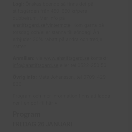
Logi:
Önskas boende så finns det på
stiftsgården från 450–650 kr/pers i
dubbelrum. Mer info på
ahstiftsgard.se/vintermote
. Kom gärna på
torsdag och/eller stanna till söndag! Åh
erbjuder 30% rabatt på andra och tredje
natten.
Anmälan:
via
www.ahstiftsgard.se
kontakt:
info@ahstiftsgard.se
eller tel 0522-250 56
Övrig info:
Mats Johansson, tel 0709-429
836
Program och mer information finns att
ladda
ner i en pdf-fil här »
Program
FREDAG 26 JANUARI