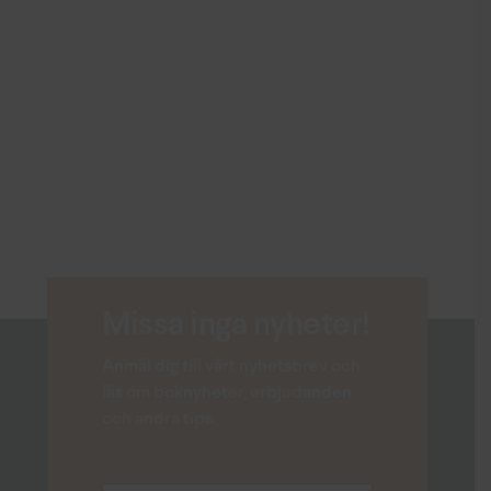
Missa inga nyheter!
Anmäl dig till vårt nyhetsbrev och
läs om boknyheter, erbjudanden
och andra tips.