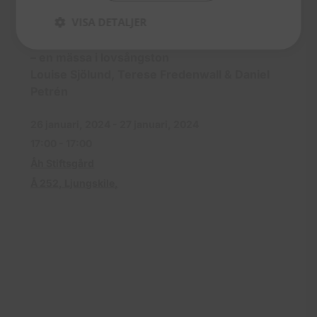
VISA DETALJER
16.15
”HÄR ÄR RYMLIG PLATS, HÄR ÄR
GUDS BORD”
– en mässa i lovsångston
Louise Sjölund, Terese Fredenwall & Daniel
Petrén
26 januari, 2024 - 27 januari, 2024
17:00 - 17:00
Åh Stiftsgård
Å 252, Ljungskile,