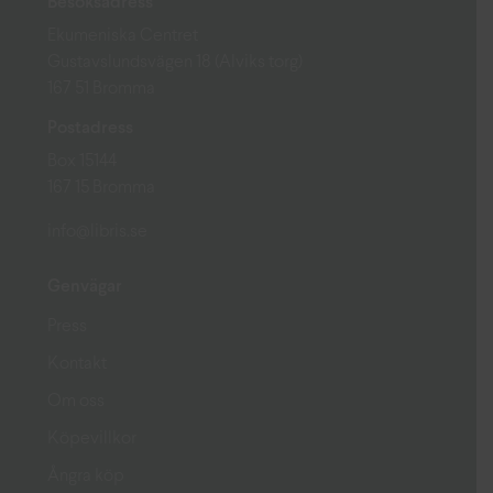
Besöksadress
Ekumeniska Centret
Gustavslundsvägen 18 (Alviks torg)
167 51 Bromma
Postadress
Box 15144
167 15 Bromma
info@libris.se
Genvägar
Press
Kontakt
Om oss
Köpevillkor
Ångra köp