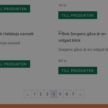
76
kr
LL PRODUKTEN
TILL PRODUKTEN
luja oavsett
Sorgens gåva är en vidgad b
89
kr
LL PRODUKTEN
TILL PRODUKTEN
←
1
2
3
4
5
6
7
→