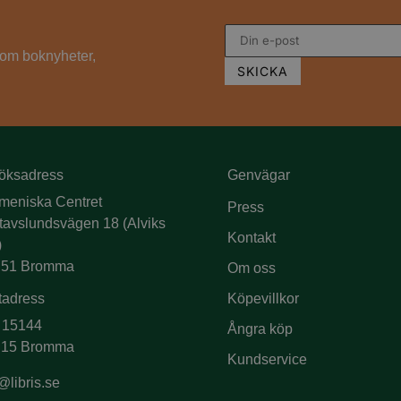
s om boknyheter,
öksadress
Genvägar
meniska Centret
Press
tavslundsvägen 18 (Alviks
Kontakt
)
 51 Bromma
Om oss
tadress
Köpevillkor
 15144
Ångra köp
 15 Bromma
Kundservice
@libris.se