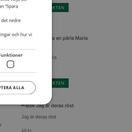
dan ”Spara
TILL PRODUKTEN
i det nedre
ingar och hur vi
Funktioner
Att finna en pärla
64
kr
TILL PRODUKTEN
PTERA ALLA
Jag är deras röst
p
38
kr