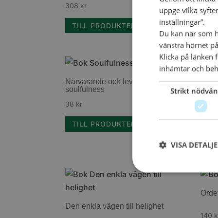
308
kr
uppge vilka syfte
TI
inställningar”.
TILL PRODUKTEN
Du kan när som he
vänstra hörnet på
Klicka på länken 
inhämtar och beh
Närvarande och levande med
Bibe
soulfulness
Strikt nödvän
38
kr
339
TILL PRODUKTEN
TI
VISA DETALJ
Ordet
Den enkla vägen till helighet
140
k