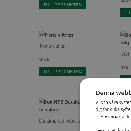
323
TILL PRODUKTEN
TI
Trons vittnen
Urch
165
kr
41
kr
TILL PRODUKTEN
TI
Denna webb
Vi och våra syste
dig för olika syft
Bibel
1. Prestanda 2. I
Dårskap och vänskap
572
k
Genom att klicka ”