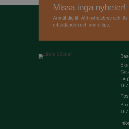
Missa inga nyheter!
Anmäl dig till vårt nyhetsbrev och lä
erbjudanden och andra tips.
Bes
Eku
Gus
torg
167
Pos
Box
167
info