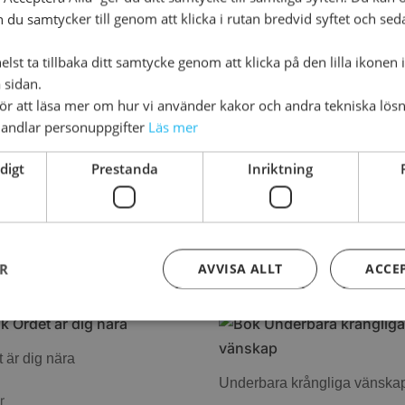
n du samtycker till genom att klicka i rutan bredvid syftet och se
LL PRODUKTEN
TILL PRODUKTEN
lst ta tillbaka ditt samtycke genom att klicka på den lilla ikonen 
 sidan.
för att läsa mer om hur vi använder kakor och andra tekniska lösn
andlar personuppgifter
Läs mer
ln konstskinn normal
Gud och sånt
digt
Prestanda
Inriktning
kr
231
kr
LL PRODUKTEN
TILL PRODUKTEN
ER
AVVISA ALLT
ACCE
 är dig nära
Underbara krångliga vänska
r