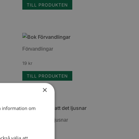
TILL PRODUKTEN
Förvandlingar
19
kr
TILL PRODUKTEN
×
ta information om
Lita på att det ljusnar
89
kr
ckså välja att