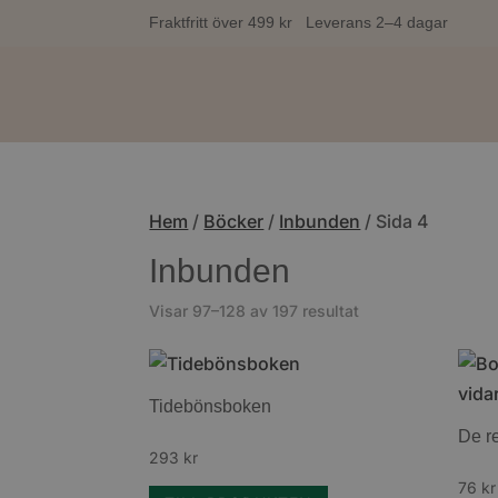
Fraktfritt över 499 kr Leverans 2–4 dagar
Hem
/
Böcker
/
Inbunden
/ Sida 4
Inbunden
Sortera
Visar 97–128 av 197 resultat
efter
senaste
Tidebönsboken
De re
293
kr
76
kr