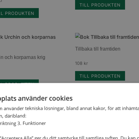
kr
TILL PRODUKTEN
LL PRODUKTEN
Tillbaka till framtiden
in och korparnas krig
108
kr
TILL PRODUKTEN
LL PRODUKTEN
plats använder cookies
m använder tekniska lösningar, bland annat kakor, för att inhäm
en, däribland:
n svart skinn
Julbarnet
nriktning 3. Funktioner
r
38
kr
Acceptera Alla” ger du ditt samtycke till samtliga syften. Du kan o