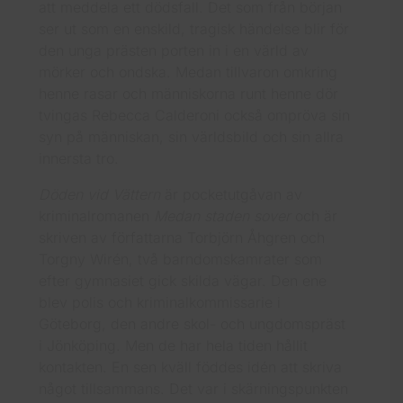
att meddela ett dödsfall. Det som från början
ser ut som en enskild, tragisk händelse blir för
den unga prästen porten in i en värld av
mörker och ondska. Medan tillvaron omkring
henne rasar och människorna runt henne dör
tvingas Rebecca Calderoni också ompröva sin
syn på människan, sin världsbild och sin allra
innersta tro.
Döden vid Vättern
är pocketutgåvan av
kriminalromanen
Medan staden sover
och är
skriven av författarna Torbjörn Åhgren och
Torgny Wirén, två barndomskamrater som
efter gymnasiet gick skilda vägar. Den ene
blev polis och kriminalkommissarie i
Göteborg, den andre skol- och ungdomspräst
i Jönköping. Men de har hela tiden hållit
kontakten. En sen kväll föddes idén att skriva
något tillsammans. Det var i skärningspunkten