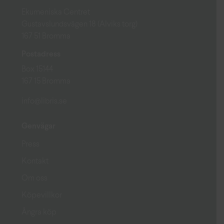
Ekumeniska Centret
Gustavslundsvägen 18 (Alviks torg)
167 51 Bromma
Postadress
Box 15144
167 15 Bromma
info@libris.se
Genvägar
Press
Kontakt
Om oss
Köpevillkor
Ångra köp