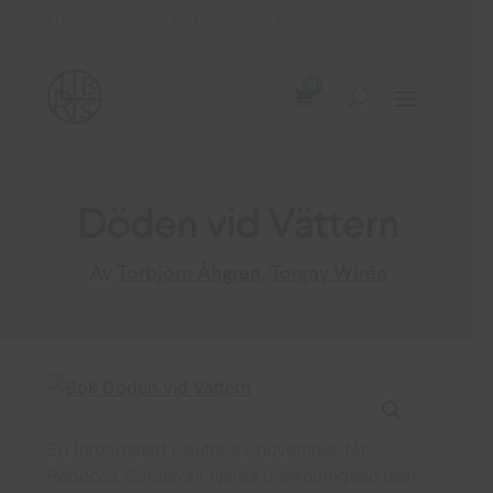
Fraktfritt över 499 kr Leverans 2–4 dagar
0
Döden vid Vättern
Av
Torbjörn Åhgren
,
Torgny Wirén
En lördagsnatt i slutet av november får
Rebecca Calderoni hjälpa Jönköpingspolisen