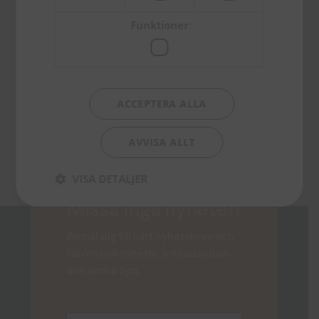
Om änglar kunde tala
,
Alexandra
,
Funktioner
Under ytan I & II
och
Djupare
under ytan
.
ACCEPTERA ALLA
AVVISA ALLT
VISA DETALJER
Missa inga nyheter!
Anmäl dig till vårt nyhetsbrev och
läs om boknyheter, erbjudanden
och andra tips.