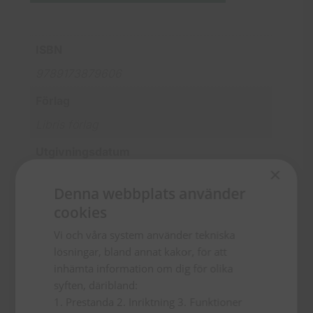
ISBN
9789173879606
Förlag
Libris förlag
Utgivningsdatum
×
2022-05-27
Denna webbplats använder
Bindning
cookies
Pocket
Vi och våra system använder tekniska
lösningar, bland annat kakor, för att
inhämta information om dig för olika
syften, däribland:
1. Prestanda 2. Inriktning 3. Funktioner