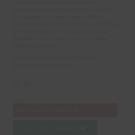
mellan deras båda yrken som denna
kriminalroman växte fram. Torbjörn Åhgren
har fungerat som faktarådgivare åt flera
etablerade deckarförfattare. Torgny Wirén har
gett ut bästsäljarna
Om änglar kunde tala
,
Alexandra
,
Under ytan I & II
och nu senast
Djupare under ytan
.
Denna bok har tidigare getts ut under
titeln Medan staden sover.
87
kr
I lager
Köp 4 pocket – betala för 3!
LÄGG TILL I VARUKORG