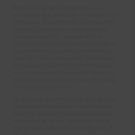
Boken vill lyfta fram ökenfädernas
erfarenheter och tänkespråk till vägledning för
kristna idag. Trots skillnader i tid, kultur, miljö
och teologi, kan deras liv och lärdomar ge
värdefull vägledning i sökandet efter en
fördjupad relation med Gud, i längtan efter ett
liv i sann frihet och i en förnyad förståelse av
Guds nåd, närvaro och godhet. Ökenfädernas
storhetstid var på 300-400-talet men deras
liv och undervisning har påverkat kyrkans liv
under lång tid och varit avgörande för många
i sin vandring med Herren.
Du förde mig ut i frihet
, som är tänkt att läsas
dagligen under fastan, kan vara ett redskap
till att fler upptäcker de skatter som kyrkans
tradition har att ge oss. Varje kapitel inleds
med ett tänkespråk, följt av en utläggning, för