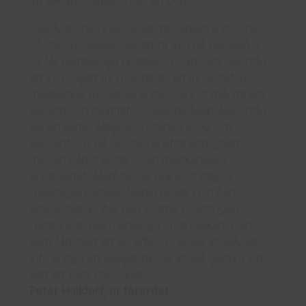
att sedan avslutas med en bön.
“Konkretionen i den andliga vägledning vi här
får del av hjälper oss att få syn på oss själva.
Vi får oumbärliga redskap för att röra oss från
ett liv präglat av rivalitet till ett liv öppet av
medkänsla för allt levande. Genom många års
läsning och meditation över tänkespråken från
öknen sätter Magnus Tunehag klokt och
klarsynt ord på hur den kristna andligheten
mer än något annat är än medkänslans
spiritualitet. Med denna bok som daglig
följeslagare under fastan bjuds vi in i en
erfarenhet av hur den kristna vandringen
restaurerar det mänskliga i människan. Den
som fått mod att ge efter för Guds kärlek, kan
inte undgå att spegla denna kärlek genom sitt
sätt att vara människa.”
Peter Halldorf, ur förordet