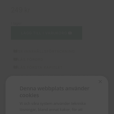
249
kr
I lager
LÄGG TILL I VARUKORG
SE INNEHÅLLSFÖRTECKNING
LÄS FÖRORD
LÄS FÖRSTA KAPITLET
×
ISBN
Denna webbplats använder
9789189704824
cookies
Utgivningsdatum
Vi och våra system använder tekniska
2024-01-09
lösningar, bland annat kakor, för att