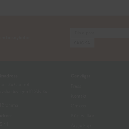
s om boknyheter,
ksadress
Genvägar
eniska Centret
Press
avslundsvägen 18 (Alviks
Kontakt
51 Bromma
Om oss
adress
Köpevillkor
15144
Ångra köp