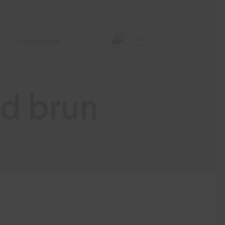
Press
Kontakt
0
e
Författarevent
ad brun