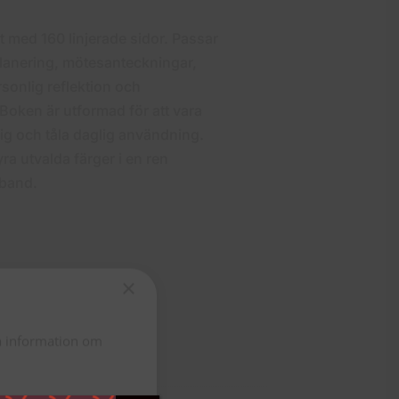
t med 160 linjerade sidor. Passar
planering, mötesanteckningar,
rsonlig reflektion och
oken är utformad för att vara
sig och tåla daglig användning.
yra utvalda färger i en ren
sband.
×
ta information om