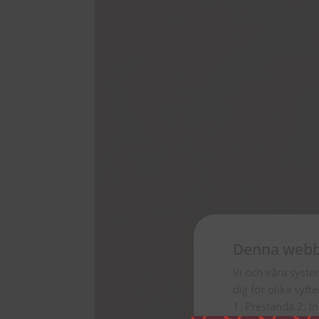
Denna webb
Vi och våra syste
dig för olika syft
1. Prestanda 2. I