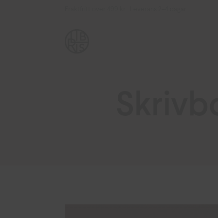
Fraktfritt över 499 kr Leverans 2–4 dagar
Skrivb