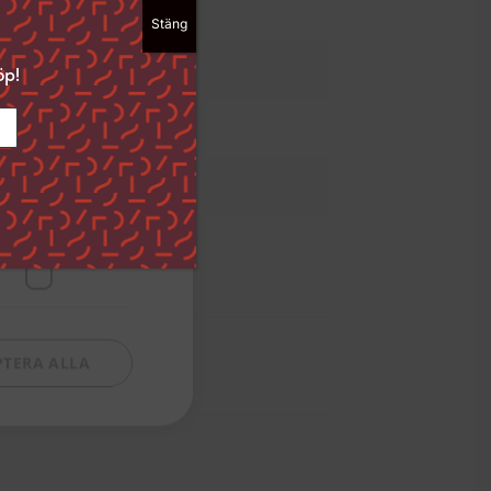
190032565
Stäng
ckså välja att
dan ”Spara
-08-25
öp!
i det nedre
s bokförlag
ingar och hur vi
and
Funktioner
PTERA ALLA