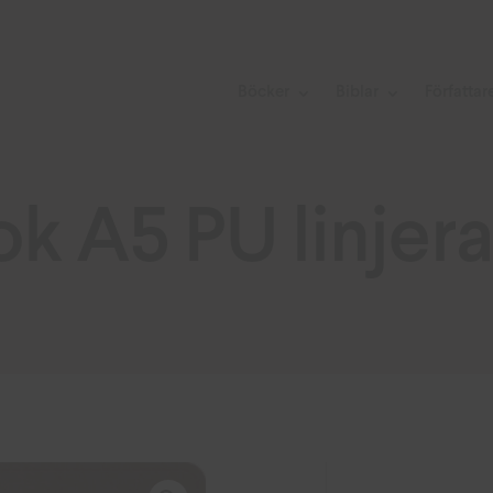
Böcker
Biblar
Författar
ok A5 PU linjer