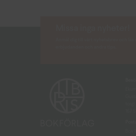
Missa inga nyheter!
Anmäl dig till vårt nyhetsbrev och lä
erbjudanden och andra tips.
Besö
Ekum
Gust
torg)
167 
Post
Box 