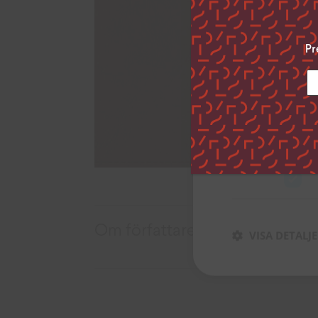
Genom att klicka ”
uppge vilka syfte
Pr
inställningar”.
Du kan när som he
vänstra hörnet på
Klicka på länken 
inhämtar och beh
Strikt nödvän
Om författaren
VISA DETALJ