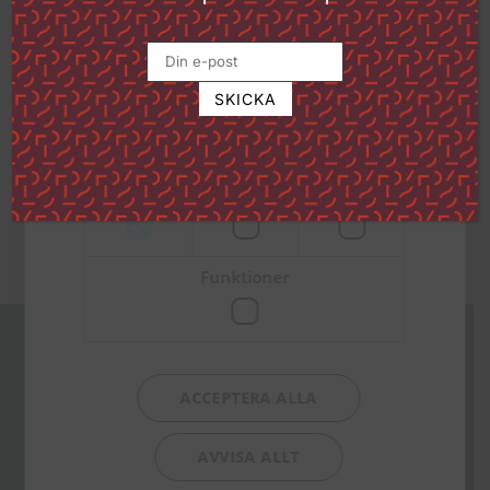
sidan.
Klicka på länken för att läsa mer om hur vi
Om författaren
använder kakor och andra tekniska
lösningar och hur vi inhämtar och
behandlar personuppgifter
Läs mer
Strikt
Prestanda
Inriktning
nödvändigt
Funktioner
Missa inga nyheter!
Anmäl dig till vårt nyhetsbrev och
läs om boknyheter, erbjudanden
ACCEPTERA ALLA
och andra tips.
AVVISA ALLT