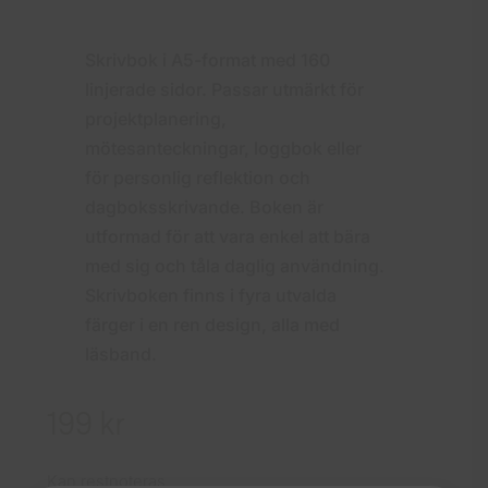
Skrivbok i A5-format med 160
linjerade sidor. Passar utmärkt för
projektplanering,
mötesanteckningar, loggbok eller
för personlig reflektion och
dagboksskrivande. Boken är
utformad för att vara enkel att bära
med sig och tåla daglig användning.
Skrivboken finns i fyra utvalda
färger i en ren design, alla med
läsband.
199
kr
Kan restnoteras