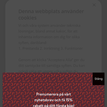
×
FÖRBOKA
Denna webbplats använder
cookies
Vi och våra system använder tekniska
ISBN
lösningar, bland annat kakor, för att
inhämta information om dig för olika
9789190032541
syften, däribland:
Utgivningsdatum
1. Prestanda 2. Inriktning 3. Funktioner
2026-08-25
Genom att klicka ”Acceptera Alla” ger du
Förlag
ditt samtycke till samtliga syften. Du kan
också välja att uppge vilka syften du
Libris bokförlag
samtycker till genom att klicka i rutan
Stäng
Bindning
bredvid syftet och sedan ”Spara
inställningar”.
Flexband
Du kan när som helst ta tillbaka ditt
Prenumerera på vårt
samtycke genom att klicka på den lilla
nyhetsbrev och få 15%
ikonen i det nedre vänstra hörnet på
rabatt på ditt första köp!