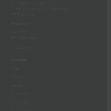
Ekumeniska Centret
Gustavslundsvägen 18 (Alviks torg)
167 51 Bromma
Postadress
Box 15144
167 15 Bromma
info@libris.se
Genvägar
Press
Kontakt
Om oss
Köpevillkor
Ångra köp
Kundservice