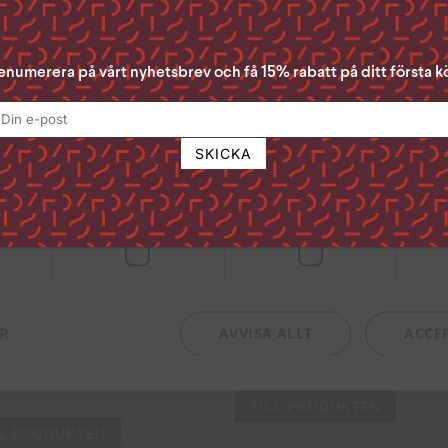
TILL PRODUKTEN
Acceptera Alla” ger du ditt samtycke till samtliga syften. Du kan o
n du samtycker till genom att klicka i rutan bredvid syftet och se
enumerera på vårt nyhetsbrev och få 15% rabatt på ditt första k
lst ta tillbaka ditt samtycke genom att klicka på den lilla ikonen 
ge vi lever
Kristuslegender
 sidan.
för att läsa mer om hur vi använder kakor och andra tekniska lösn
70
kr
andlar personuppgifter
Läs mer
LL PRODUKTEN
TILL PRODUKTEN
digt
Prestanda
Inriktning
Heligt år
ER
AVVISA ALLT
ACCE
ggan av sommaren
81
kr
TILL PRODUKTEN
LL PRODUKTEN