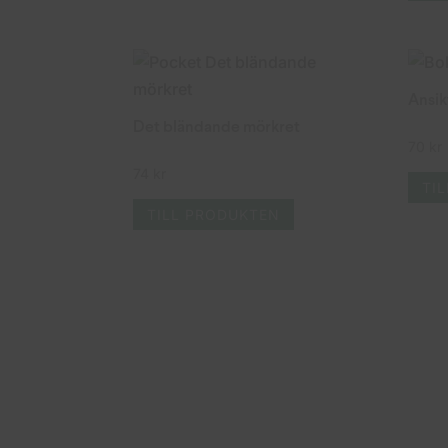
Ansik
Det bländande mörkret
70
kr
74
kr
TI
TILL PRODUKTEN