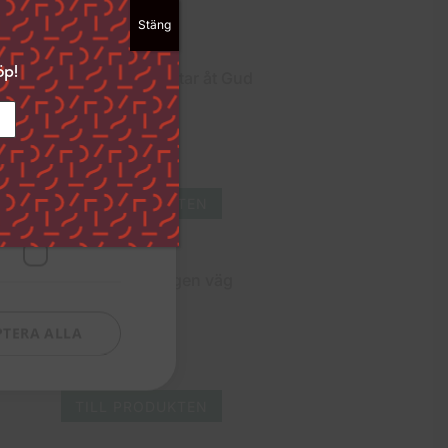
Stäng
ckså välja att
dan ”Spara
öp!
i det nedre
Jag lutar åt Gud
ingar och hur vi
57
kr
TILL PRODUKTEN
Funktioner
Din egen väg
PTERA ALLA
66
kr
TILL PRODUKTEN