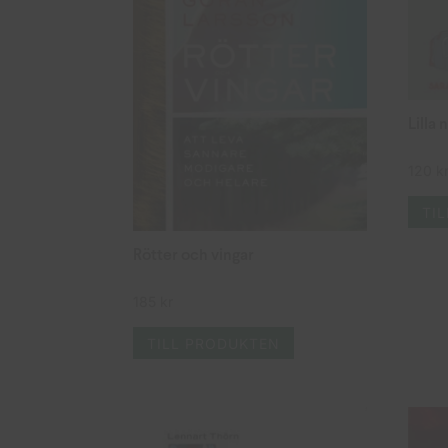
Lilla
120
k
TI
Rötter och vingar
185
kr
TILL PRODUKTEN