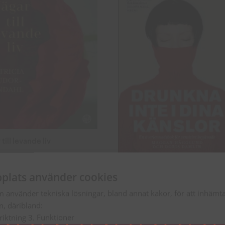
till levande liv
r
plats använder cookies
Drunkna inte i dina känslor
LL PRODUKTEN
m använder tekniska lösningar, bland annat kakor, för att inhäm
en, däribland:
81
kr
nriktning 3. Funktioner