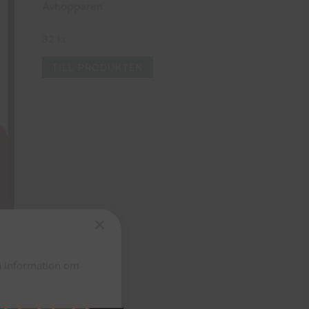
Avhopparen
32
kr
TILL PRODUKTEN
×
ta information om