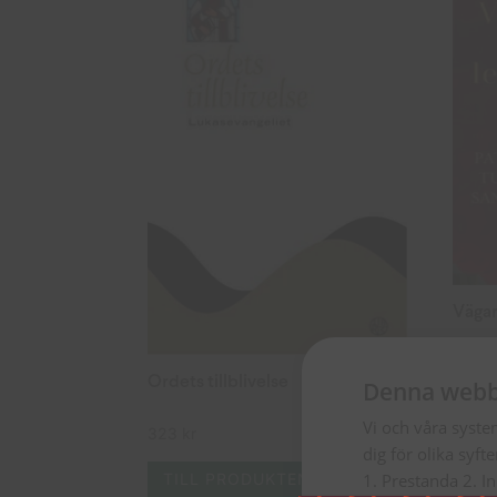
Vägar 
108
k
Ordets tillblivelse
Denna webb
TI
Vi och våra syste
323
kr
dig för olika syft
1. Prestanda 2. I
TILL PRODUKTEN