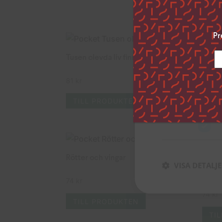
Genom att klicka ”
uppge vilka syfte
Pr
inställningar”.
Du kan när som he
Tusen olevda liv finns inom mig
Så län
vänstra hörnet på
Klicka på länken 
81
kr
70
kr
inhämtar och beh
TILL PRODUKTEN
TI
Strikt nödvän
Rötter och vingar
VISA DETALJ
I sku
74
kr
74
kr
TILL PRODUKTEN
TI