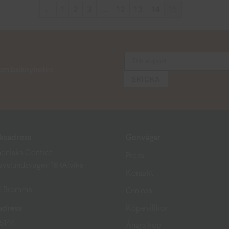
←
1
2
3
…
12
13
14
15
s om boknyheter,
ksadress
Genvägar
eniska Centret
Press
avslundsvägen 18 (Alviks
Kontakt
51 Bromma
Om oss
adress
Köpevillkor
15144
Ångra köp