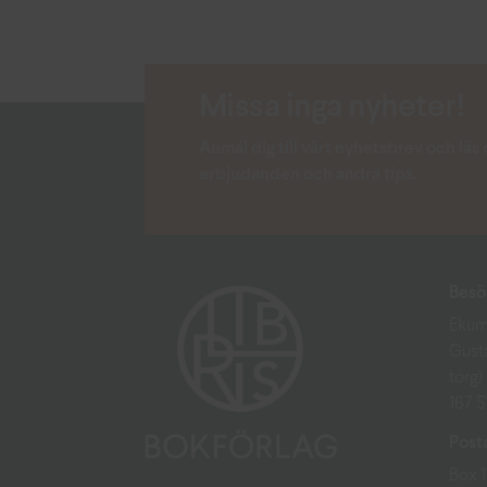
Missa inga nyheter!
Anmäl dig till vårt nyhetsbrev och lä
erbjudanden och andra tips.
Besö
Ekum
Gust
torg)
167 
Post
Box 