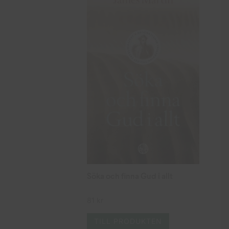
Söka och finna Gud i allt
81
kr
TILL PRODUKTEN