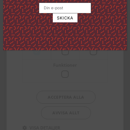
Klicka på länken för att läsa mer om hur vi
använder kakor och andra tekniska
lösningar och hur vi inhämtar och
behandlar personuppgifter
Läs mer
Strikt
Prestanda
Inriktning
nödvändigt
Funktioner
Kristungen
32
kr
TILL PRODUKTEN
ACCEPTERA ALLA
AVVISA ALLT
VISA DETALJER