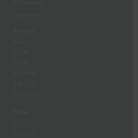
167 15 Bromma
info@libris.se
Genvägar
Press
Kontakt
Om oss
Köpevillkor
Ångra köp
Kundservice
Följ oss
Instagram
Facebook