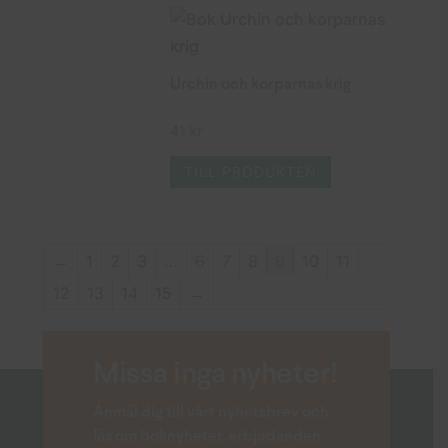
Urchin och korparnas krig
41
kr
TILL PRODUKTEN
←
1
2
3
…
6
7
8
9
10
11
12
13
14
15
→
Missa inga nyheter!
Anmäl dig till vårt nyhetsbrev och
läs om boknyheter, erbjudanden