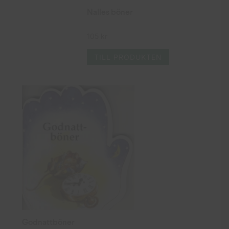
Nalles böner
105
kr
TILL PRODUKTEN
Godnattböner