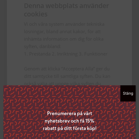
Denna webbplats använder
cookies
Vi och våra system använder tekniska
lösningar, bland annat kakor, för att
inhämta information om dig för olika
syften, däribland:
1. Prestanda 2. Inriktning 3. Funktioner
När du ler stannar tiden
Genom att klicka ”Acceptera Alla” ger du
32
kr
ditt samtycke till samtliga syften. Du kan
också välja att uppge vilka syften du
TILL PRODUKTEN
samtycker till genom att klicka i rutan
Stäng
bredvid syftet och sedan ”Spara
inställningar”.
Du kan när som helst ta tillbaka ditt
Prenumerera på vårt
samtycke genom att klicka på den lilla
nyhetsbrev och få 15%
ikonen i det nedre vänstra hörnet på
rabatt på ditt första köp!
sidan.