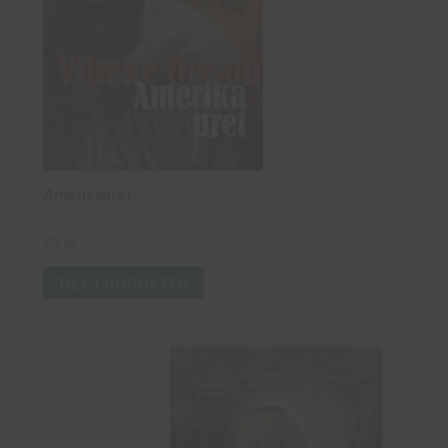
Amerikauret
70
kr
TILL PRODUKTEN